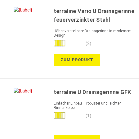
terraline Vario U Drainagerinne
feuerverzinkter Stahl
Höhenverstellbare Drainagerinne in modernem
Design
Bewertung:
(2)
100%
ZUM PRODUKT
terraline U Drainagerinne GFK
Einfacher Einbau – robuster und leichter
Rinnenkörper
Bewertung:
(1)
100%