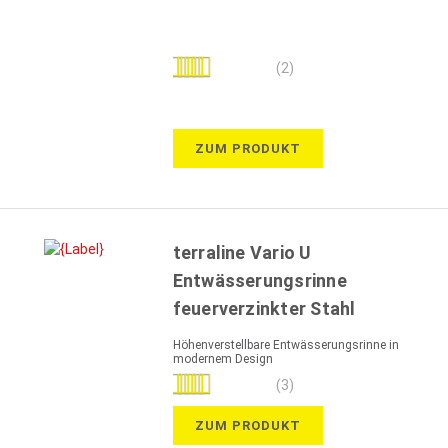
Bewertung:
(2)
70%
ZUM PRODUKT
terraline Vario U
Entwässerungsrinne
feuerverzinkter Stahl
Höhenverstellbare Entwässerungsrinne in
modernem Design
Bewertung:
(3)
93%
ZUM PRODUKT