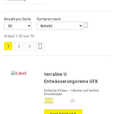
Anzahl pro Seite:
Sortieren nach
Aufsteigend
sortieren
Artikel
1
-
30
von
79
Seite
1
2
3
Sie
Seite
Seite
lesen
gerade
die
terraline U
Seite
Entwässerungsrinne GFK
Einfacher Einbau – robuster und leichter
Rinnenkörper
Bewertung:
(8)
93%