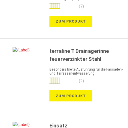
Bewertung:
(7)
100%
ZUM PRODUKT
terraline T Drainagerinne
feuerverzinkter Stahl
Besonders breite Ausführung für die Fassaden-
und Terrassenentwässerung
Bewertung:
(2)
90%
ZUM PRODUKT
Einsatz