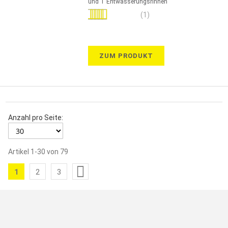
und T Entwässerungsrinnen
Bewertung:
(1)
100%
ZUM PRODUKT
Anzahl pro Seite:
Artikel
1
-
30
von
79
Seite
1
2
3
Sie
Seite
Seite
lesen
gerade
die