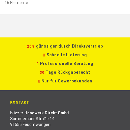
16
Elemente
günstiger durch Direktvertrieb
20%
Schnelle Lieferung
Professionelle Beratung
Tage Rückgaberecht
30
Nur für Gewerbekunden
KONTAKT
blizz-z Handwerk Direkt GmbH
Sommerauer Straße 14
91555 Feuchtwangen