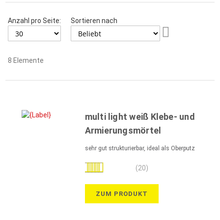
Anzahl pro Seite:
Sortieren nach
Aufsteigend
sortieren
8
Elemente
multi light weiß Klebe- und
Armierungsmörtel
sehr gut strukturierbar, ideal als Oberputz
Bewertung:
(20)
98%
ZUM PRODUKT