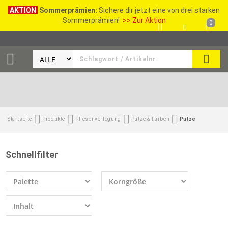
AKTION
Sommerprämien:
Sichere dir jetzt eine von drei starken
Sommerprämien!
>> Zur Aktion
0
SEAR
Startseite
Produkte
Fliesenverlegung
Putze & Farben
Putze
Schnellfilter