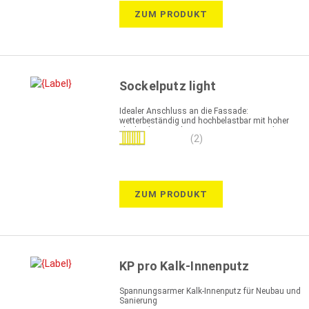
ZUM PRODUKT
Sockelputz light
Idealer Anschluss an die Fassade:
wetterbeständig und hochbelastbar mit hoher
Flächenleistung bei geringem Eigengewicht
Bewertung:
(2)
100%
ZUM PRODUKT
KP pro Kalk-Innenputz
Spannungsarmer Kalk-Innenputz für Neubau und
Sanierung