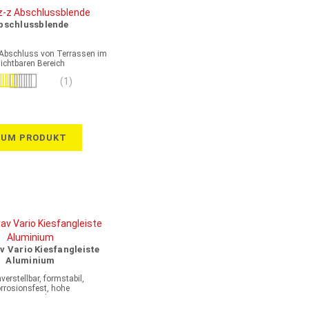
bschlussblende
 Abschluss von Terrassen im
ichtbaren Bereich
wertung:
(1)
80%
ZUM PRODUKT
v Vario Kiesfangleiste
Aluminium
erstellbar, formstabil,
rrosionsfest, hohe
wässerungsleistung