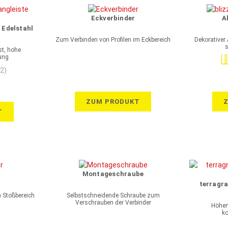
Eckverbinder
A
 Edelstahl
Zum Verbinden von Profilen im Eckbereich
Dekorativer
s
st, hohe
ung
Be
(2)
ZUM PRODUKT
T
Montageschraube
terragra
m Stoßbereich
Selbstschneidende Schraube zum
Verschrauben der Verbinder
Höhenv
ko
Ent