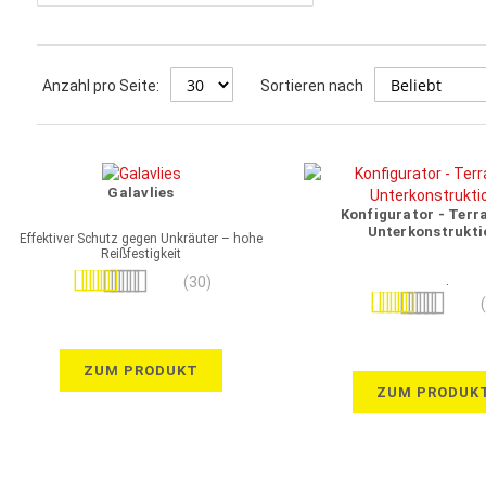
Anzahl pro Seite:
Sortieren nach
Galavlies
Konfigurator - Terr
Unterkonstrukti
Effektiver Schutz gegen Unkräuter – hohe
Reißfestigkeit
Bewertung:
(30)
Diese 3 Terrassen-Unterkonstr
Bewertung:
97%
konfigurierbar:
100%
• Stelzlager
• Terrassenunterkonstrukt
Terrassen-Pads
ZUM PRODUKT
• Terrassenunterkonstrukt
ZUM PRODUK
Stelzlager