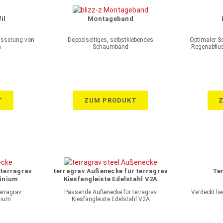
il
Montageband
ässerung von
Doppelseitiges, selbstklebendes
Optimaler S
n
Schaumband
Regenabflu
T
ZUM PRODUKT
 terragrav
terragrav Außenecke für terragrav
Te
minium
Kiesfangleiste Edelstahl V2A
erragrav
Passende Außenecke für terragrav
Verdeckt li
nium
Kiesfangleiste Edelstahl V2A