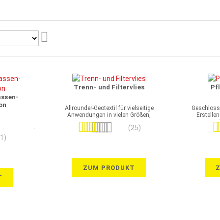
Aufsteigend
sortieren
Trenn- und Filtervlies
Pf
assen-
on
Allrounder-Geotextil für vielseitige
Geschloss
Anwendungen in vielen Größen,
Erstelle
Grammaturen und GRK-Klassen
auf
Bewertung:
Be
(25)
uktionen sind
97%
(1)
ion Alu +
ZUM PRODUKT
ion Alu +
T