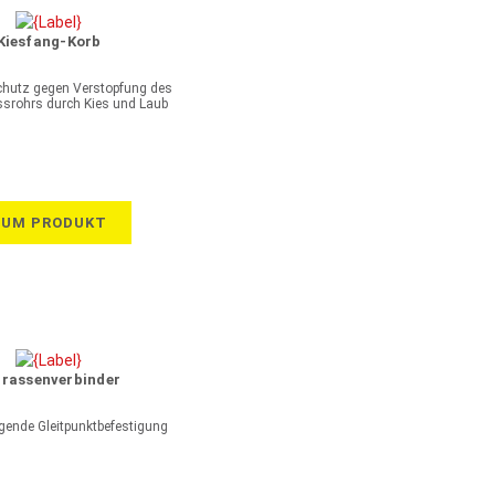
Kiesfang-Korb
chutz gegen Verstopfung des
ssrohrs durch Kies und Laub
ZUM PRODUKT
rrassenverbinder
egende Gleitpunktbefestigung