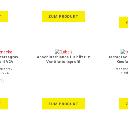
T
ZUM PRODUKT
 terragrav
Abschlussblende für blizz-z
terragrav 
ahl V2A
Ventilationsprofil
Kiesf
erragrav
Passende
hl V2A
Kies
(1)
T
ZUM PRODUKT