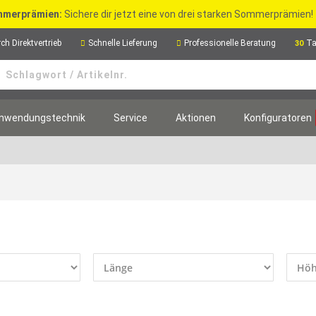
merprämien:
Sichere dir jetzt eine von drei starken Sommerprämien!
ch Direktvertrieb
Schnelle Lieferung
Professionelle Beratung
Ta
30
nwendungstechnik
Service
Aktionen
Konfiguratoren