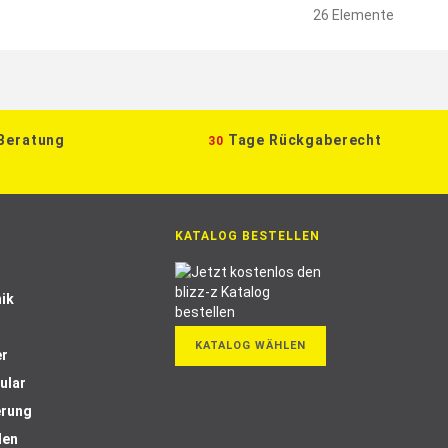
26
Elemente
 Beratung
Tage Rückgaberecht
30
KATALOG BESTELLEN
ik
KATALOG WÄHLEN
er
ular
erung
len