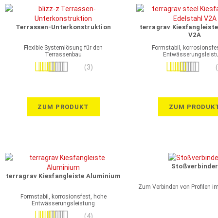
Terrassen-Unterkonstruktion
terragrav Kiesfangleiste
V2A
Flexible Systemlösung für den
Formstabil, korrosionsfe
Terrassenbau
Entwässerungsleist
Bewertung:
Bewertung:
(3)
100%
100%
ZUM PRODUKT
ZUM PRODUK
Stoßverbinder
terragrav Kiesfangleiste Aluminium
Zum Verbinden von Profilen i
Formstabil, korrosionsfest, hohe
Entwässerungsleistung
Bewertung:
(4)