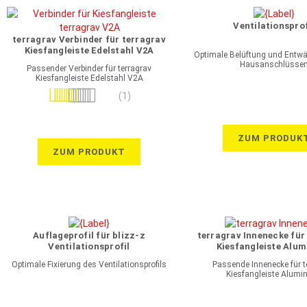
Ventilationsprof
terragrav Verbinder für terragrav
Kiesfangleiste Edelstahl V2A
Optimale Belüftung und Entw
Hausanschlüsse
Passender Verbinder für terragrav
Kiesfangleiste Edelstahl V2A
Bewertung:
(1)
100%
ZUM PRODUK
ZUM PRODUKT
Auflageprofil für blizz-z
terragrav Innenecke für
Ventilationsprofil
Kiesfangleiste Alu
Optimale Fixierung des Ventilationsprofils
Passende Innenecke für t
Kiesfangleiste Alumi