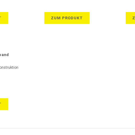
T
ZUM PRODUKT
band
onstruktion
T