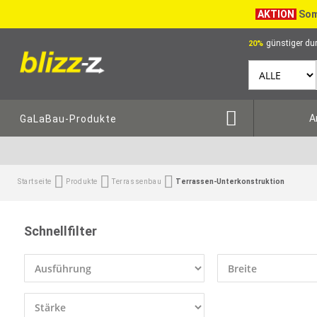
AKTION
Som
günstiger dur
20%
A
GaLaBau-Produkte
Startseite
Produkte
Terrassenbau
Terrassen-Unterkonstruktion
Schnellfilter