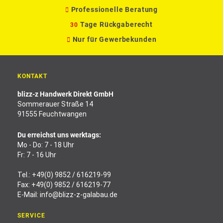
Professionelle Beratung
Tage Rückgaberecht
30
Nur für Gewerbekunden
KONTAKT
blizz-z Handwerk Direkt GmbH
Sommerauer Straße 14
91555 Feuchtwangen
Du erreichst uns werktags:
Mo - Do: 7 - 18 Uhr
Fr: 7 - 16 Uhr
Tel.:
+49(0) 9852 / 616219-99
Fax: +49(0) 9852 / 616219-77
E-Mail:
info@blizz-z-galabau.de
SERVICE