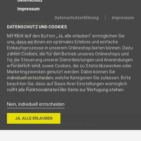
Datenschutz
Impressum
Datenschutzerklärung
Impressum
ZAHLUNGSARTEN
DATENSCHUTZ UND COOKIES
Rechnung
Mit Klick auf den Button „Ja, alle erlauben“ ermöglichen Sie
uns, dass wir Ihnen ein optimales Erlebnis und einfache
Vorauskasse
Einkaufsprozesse in unserem Onlineshop bieten können. Dazu
Lastschrift mit 2 % Skonto
zählen Cookies, die für den Betrieb unseres Onlineshops und
für die Steuerung unserer Dienstleistungen und Anwendungen
erforderlich sind, sowie Cookies, die zu Statistikzwecken oder
Marketingzwecken genutzt werden. Dabei können Sie
individuell entscheiden, welche Kategorien Sie zulassen. Bitte
WIR VERSENDEN MIT
beachten Sie, dass auf Basis Ihrer Einstellungen womöglich
nicht alle Funktionalitäten der Seite zur Verfügung stehen.
Nein, individuell entscheiden
Notwendig
JA, ALLE ERLAUBEN
Notwendige
© 2026 blizz-z Handwerk Direkt GmbH. All Rights Reserved.
Cookies helfen
dabei, eine