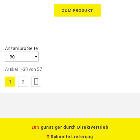
ZUM PRODUKT
Anzahl pro Seite:
Artikel
1
-
30
von
57
Seite
1
2
Sie
Seite
lesen
gerade
die
Seite
günstiger durch Direktvertrieb
20%
Schnelle Lieferung