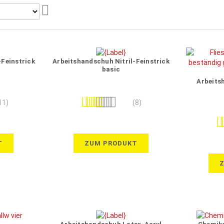
Aufsteigend
sortieren
Feinstrick
Arbeitshandschuh Nitril-Feinstrick
basic
Arbeits
Bewertung:
11)
(8)
100%
Be
T
ZUM PRODUKT