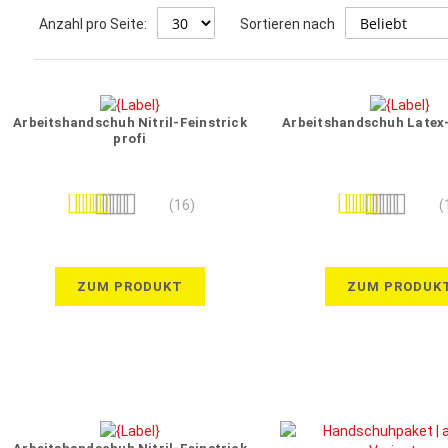
Anzahl pro Seite:
Sortieren nach
Arbeitshandschuh Nitril-Feinstrick
Arbeitshandschuh Latex-
profi
Bewertung:
Bewertung:
(16)
(
99%
98%
ZUM PRODUKT
ZUM PRODUK