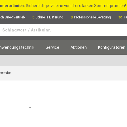
merprämien:
Sichere dir jetzt eine von drei starken Sommerprämien!
ch Direktvertrieb
Schnelle Lieferung
Professionelle Beratung
Ta
30
nwendungstechnik
Service
Aktionen
Konfiguratoren
dschuhe