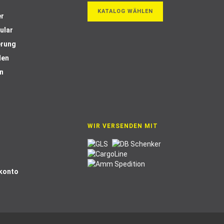
KATALOG WÄHLEN
er
ular
erung
len
n
WIR VERSENDEN MIT
Skonto