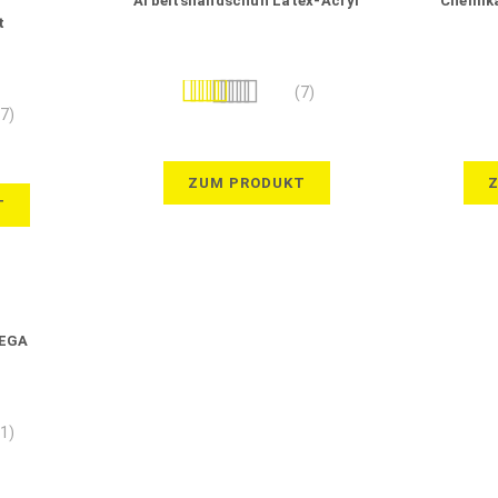
Arbeitshandschuh Latex-Acryl
Chemika
t
Bewertung:
(7)
89%
(7)
ZUM PRODUKT
T
MEGA
(1)