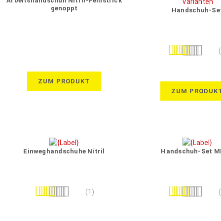
Arbeitshandschuh Nitril-Feinstrick
genoppt
Handschuh-Se
Bewertung:
97%
ZUM PRODUKT
ZUM PRODUK
Einweghandschuhe Nitril
Handschuh-Set 
Bewertung:
Bewertung:
(1)
100%
100%