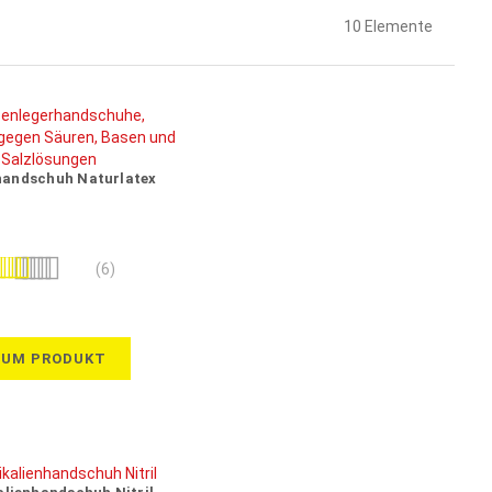
10
Elemente
handschuh Naturlatex
wertung:
(6)
100%
ZUM PRODUKT