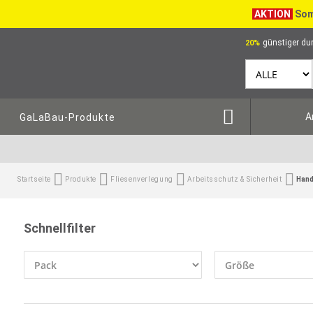
AKTION
Som
günstiger dur
20%
A
GaLaBau-Produkte
Startseite
Produkte
Fliesenverlegung
Arbeitsschutz & Sicherheit
Han
Schnellfilter