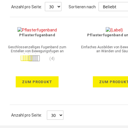
Anzahl pro Seite:
Sortieren nach
Pflasterfugenband
Pflasterfugenband un
Geschlossenzelliges Fugenband zum
Einfaches Ausbilden von Be
Erstellen von Bewegungsfugen an
an Wänden und Säu
aufgehenden Bauteilen
Bewertung:
(4)
95%
ZUM PRODUKT
ZUM PRODUK
Anzahl pro Seite: