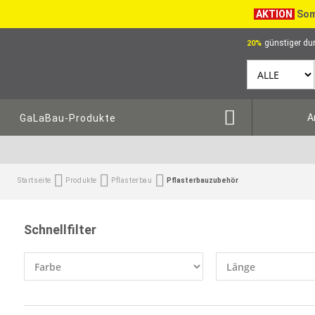
AKTION
Som
günstiger dur
20%
A
GaLaBau-Produkte
Startseite
Produkte
Pflasterbau
Pflasterbauzubehör
Schnellfilter