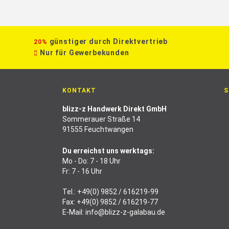
günstiger durch Direktvertrieb
20%
Nur für Gewerbekunden
KONTAKT
S
blizz-z Handwerk Direkt GmbH
Sommerauer Straße 14
91555 Feuchtwangen
Du erreichst uns werktags:
Mo - Do: 7 - 18 Uhr
Fr: 7 - 16 Uhr
Tel.:
+49(0) 9852 / 616219-99
Fax: +49(0) 9852 / 616219-77
E-Mail:
info@blizz-z-galabau.de