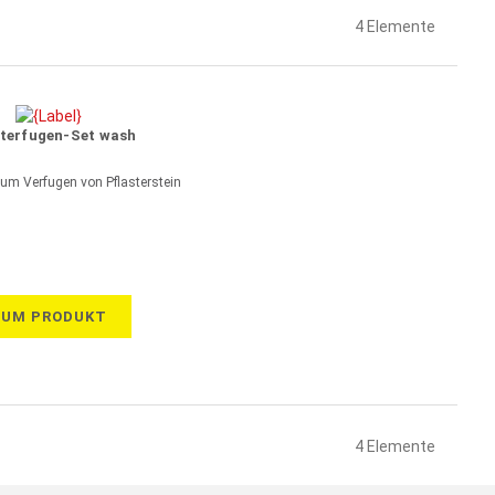
4
Elemente
sterfugen-Set wash
zum Verfugen von Pflasterstein
ZUM PRODUKT
4
Elemente