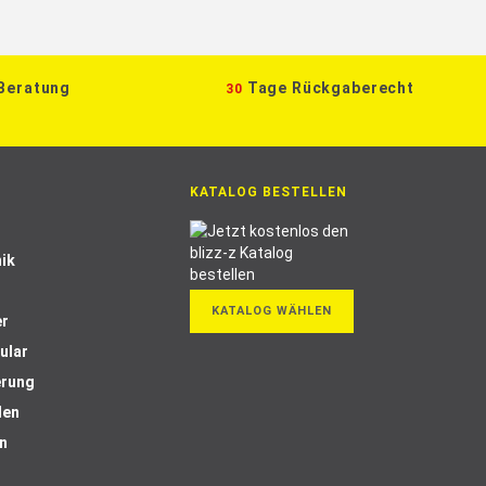
 Beratung
Tage Rückgaberecht
30
KATALOG BESTELLEN
ik
KATALOG WÄHLEN
er
ular
erung
len
n