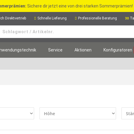
merprämien:
Sichere dir jetzt eine von drei starken Sommerprämien!
ch Direktvertrieb
Schnelle Lieferung
Professionelle Beratung
Ta
30
nwendungstechnik
Service
Aktionen
Konfiguratoren