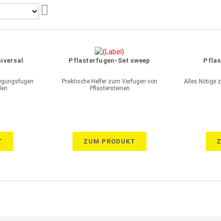
Aufsteigend
sortieren
iversal
Pflasterfugen-Set sweep
Pfla
wegungsfugen
Praktische Helfer zum Verfugen von
Alles Nötige 
len
Pflastersteinen
T
ZUM PRODUKT