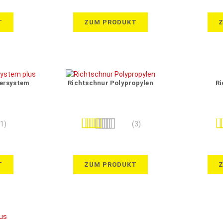
T
ZUM PRODUKT
liersystem
Richtschnur Polypropylen
Ri
Bewertung:
Be
(1)
(3)
87%
T
ZUM PRODUKT