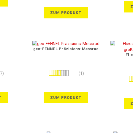
T
ZUM PRODUKT
geo-FENNEL Präzisions-Messrad
Fli
Bewertung:
(7)
(1)
Be
100%
T
ZUM PRODUKT