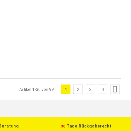
Seite
1
2
3
4
Artikel
1
-
30
von
99
Sie
Seite
Seite
Seite
lesen
gerade
die
 Beratung
Tage Rückgaberecht
30
Seite