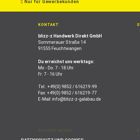
Nur für Gewerbekunden
KONTAKT
S
blizz-z Handwerk Direkt GmbH
Sommerauer Straße 14
91555 Feuchtwangen
Du erreichst uns werktags:
Mo - Do: 7 - 18 Uhr
Fr: 7 - 16 Uhr
Tel.:
+49(0) 9852 / 616219-99
Fax: +49(0) 9852 / 616219-77
E-Mail:
info@blizz-z-galabau.de
SICHERE DATEN
R