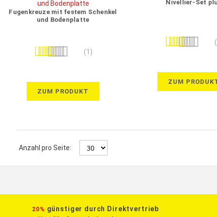
Nivellier-Set pl
Fugenkreuze mit festem Schenkel
und Bodenplatte
Bewertung:
Bewertung:
93%
(1)
100%
ZUM PRODUK
ZUM PRODUKT
Anzahl pro Seite:
günstiger durch Direktvertrieb
20%