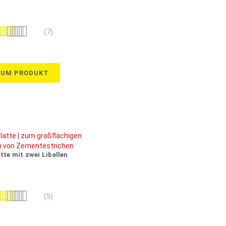
wertung:
(7)
100%
ZUM PRODUKT
tte mit zwei Libellen
wertung:
(5)
100%