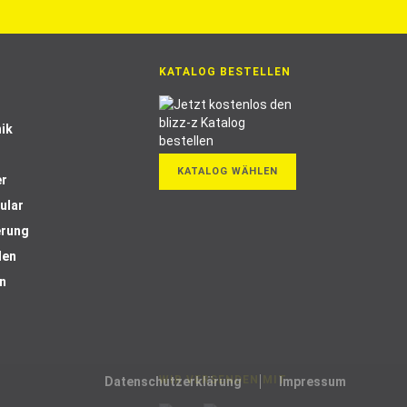
KATALOG BESTELLEN
ik
KATALOG WÄHLEN
er
ular
erung
len
n
WIR VERSENDEN MIT
Datenschutzerklärung
Impressum