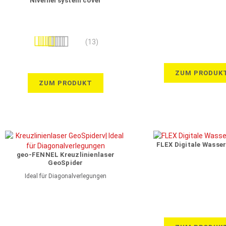
Nivelliersystem cover
Bewertung:
(13)
91%
ZUM PRODUK
ZUM PRODUKT
FLEX Digitale Wasse
geo-FENNEL Kreuzlinienlaser
GeoSpider
Ideal für Diagonalverlegungen