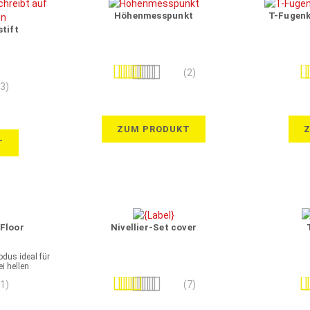
Höhenmesspunkt
T-Fugenk
tift
Bewertung:
Be
(2)
80%
(3)
ZUM PRODUKT
T
 Floor
Nivellier-Set cover
dus ideal für
i hellen
n
Bewertung:
Be
(1)
(7)
94%