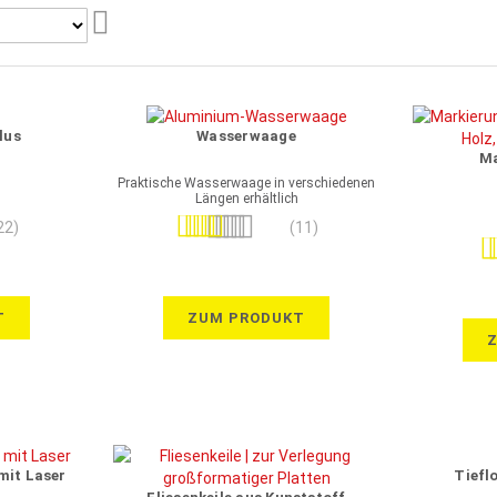
Aufsteigend
sortieren
lus
Wasserwaage
Ma
Praktische Wasserwaage in verschiedenen
Längen erhältlich
Bewertung:
22)
(11)
Be
98%
T
ZUM PRODUKT
it Laser
Tiefl