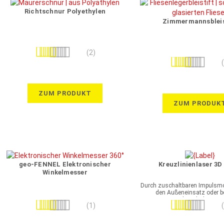
Richtschnur Polyethylen
Zimmermannsbleis
Bewertung:
(2)
Bewertung:
100%
100%
ZUM PRODUKT
ZUM PRODUK
geo-FENNEL Elektronischer
Kreuzlinienlaser 3D
Winkelmesser
Durch zuschaltbaren Impulsmo
den Außeneinsatz oder be
Lichtverhältnisse
Bewertung:
Bewertung:
(1)
100%
100%