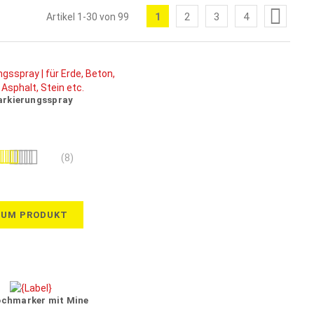
Seite
1
2
3
4
Artikel
1
-
30
von
99
Sie
Seite
Seite
Seite
lesen
gerade
die
rkierungsspray
Seite
wertung:
(8)
100%
ZUM PRODUKT
ochmarker mit Mine