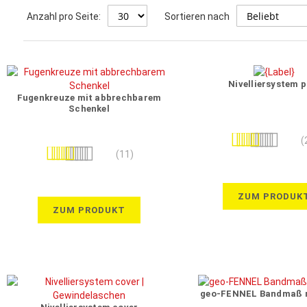
Anzahl pro Seite:
Sortieren nach
Nivelliersystem p
Fugenkreuze mit abbrechbarem
Schenkel
Bewertung:
(
Bewertung:
100%
(11)
100%
ZUM PRODUK
ZUM PRODUKT
geo-FENNEL Bandmaß m