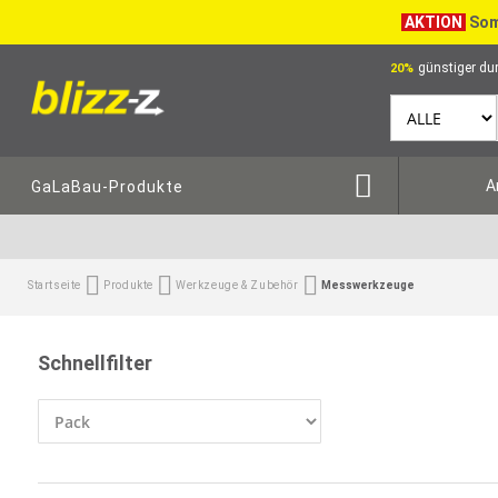
AKTION
Som
günstiger dur
20%
A
GaLaBau-Produkte
Startseite
Produkte
Werkzeuge & Zubehör
Messwerkzeuge
Schnellfilter