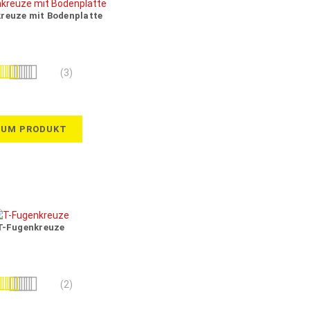
reuze mit Bodenplatte
wertung:
(3)
100%
ZUM PRODUKT
T-Fugenkreuze
wertung:
(2)
100%