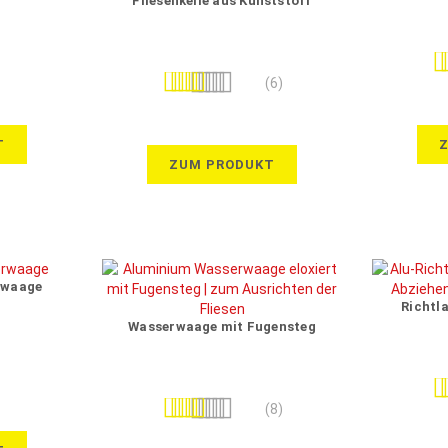
Fliesenkeile aus Kunststoff
Be
Bewertung:
(6)
100%
T
ZUM PRODUKT
rwaage
Richtla
Wasserwaage mit Fugensteg
Be
Bewertung:
(8)
95%