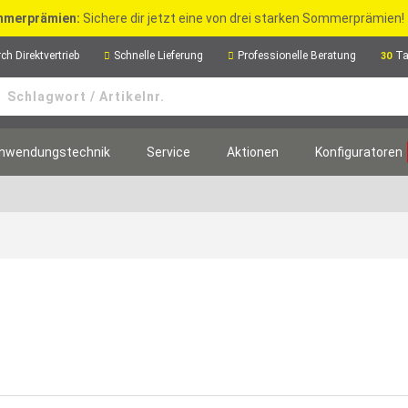
merprämien:
Sichere dir jetzt eine von drei starken Sommerprämien!
ch Direktvertrieb
Schnelle Lieferung
Professionelle Beratung
Ta
30
nwendungstechnik
Service
Aktionen
Konfiguratoren