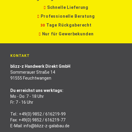
Schnelle Lieferung
Professionelle Beratung
Tage Rückgaberecht
30
Nur für Gewerbekunden
KONTAKT
blizz-z Handwerk Direkt GmbH
Sommerauer Straße 14
91555 Feuchtwangen
Du erreichst uns werktags:
Mo - Do: 7 - 18 Uhr
Fr: 7 - 16 Uhr
Tel.:
+49(0) 9852 / 616219-99
Fax: +49(0) 9852 / 616219-77
E-Mail:
info@blizz-z-galabau.de