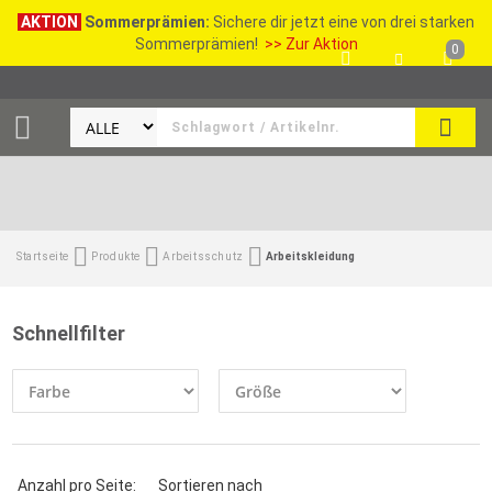
AKTION
Sommerprämien:
Sichere dir jetzt eine von drei starken
Sommerprämien!
>> Zur Aktion
0
SEAR
Startseite
Produkte
Arbeitsschutz
Arbeitskleidung
Schnellfilter
Anzahl pro Seite:
Sortieren nach