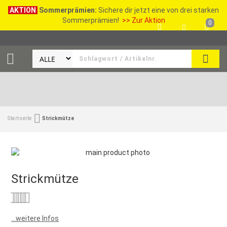
AKTION
Sommerprämien:
Sichere dir jetzt eine von drei starken
Sommerprämien!
>> Zur Aktion
0
SEAR
Startseite
Strickmütze
Strickmütze
Bewertung:
0
100
% of
...weitere Infos