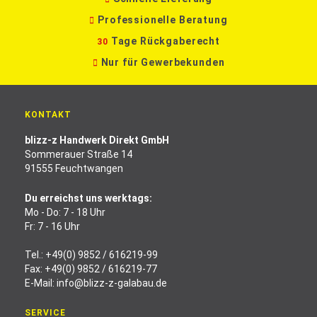
Professionelle Beratung
Tage Rückgaberecht
30
Nur für Gewerbekunden
KONTAKT
blizz-z Handwerk Direkt GmbH
Sommerauer Straße 14
91555 Feuchtwangen
Du erreichst uns werktags:
Mo - Do: 7 - 18 Uhr
Fr: 7 - 16 Uhr
Tel.:
+49(0) 9852 / 616219-99
Fax: +49(0) 9852 / 616219-77
E-Mail:
info@blizz-z-galabau.de
SERVICE