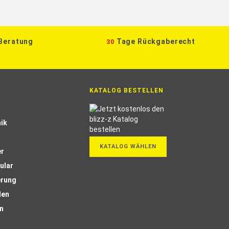
 Beratung
Tage Rückgaberecht
30
KATALOG BESTELLEN
ik
KATALOG WÄHLEN
er
ular
erung
len
n