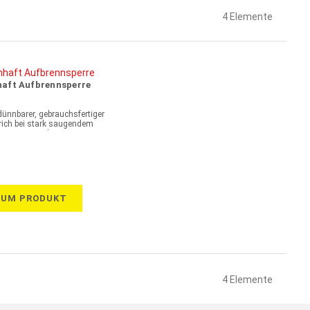
4
Elemente
haft Aufbrennsperre
ünnbarer, gebrauchsfertiger
rich bei stark saugendem
Mauerwerk
ZUM PRODUKT
4
Elemente