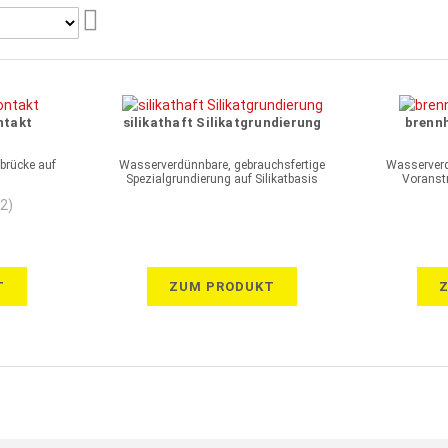
Aufsteigend
sortieren
ntakt
silikathaft Silikatgrundierung
brenn
brücke auf
Wasserverdünnbare, gebrauchsfertige
Wasserverd
Spezialgrundierung auf Silikatbasis
Voranst
(2)
T
ZUM PRODUKT