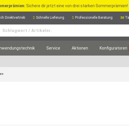
merprämien:
Sichere dir jetzt eine von drei starken Sommerprämien!
ch Direktvertrieb
Schnelle Lieferung
Professionelle Beratung
Ta
30
nwendungstechnik
Service
Aktionen
Konfiguratoren
gen