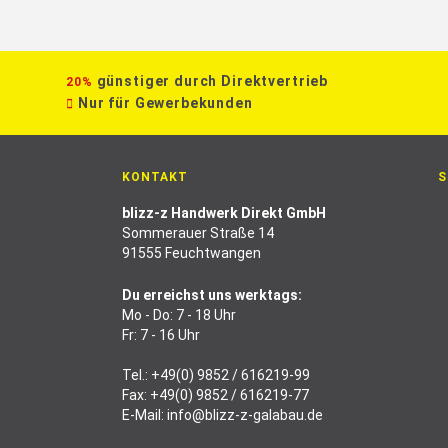
günstiger durch Direktvertrieb
20%
Nur für Gewerbekunden
KONTAKT
S
blizz-z Handwerk Direkt GmbH
Sommerauer Straße 14
91555 Feuchtwangen
Du erreichst uns werktags:
Mo - Do: 7 - 18 Uhr
Fr: 7 - 16 Uhr
Tel.:
+49(0) 9852 / 616219-99
Fax: +49(0) 9852 / 616219-77
E-Mail:
info@blizz-z-galabau.de