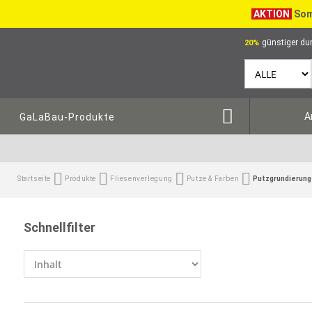
AKTION
Som
günstiger dur
20%
A
GaLaBau-Produkte
Startseite
Produkte
Fliesenverlegung
Putze & Farben
Putzgrundierun
Schnellfilter