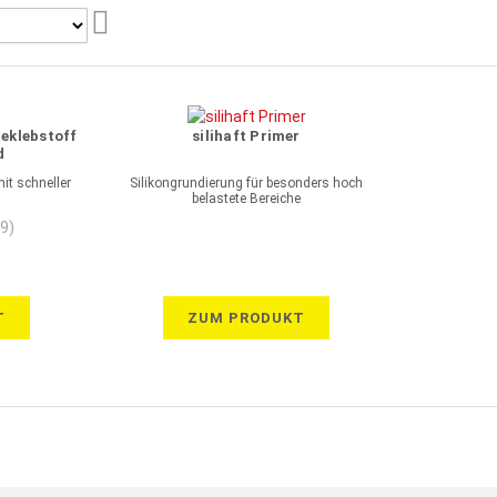
Aufsteigend
sortieren
eklebstoff
silihaft Primer
d
it schneller
Silikongrundierung für besonders hoch
belastete Bereiche
(9)
T
ZUM PRODUKT