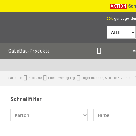
AKTION
Som
günstiger dur
20%
A
GaLaBau-Produkte
Startseite
Produkte
Fliesenverlegung
Fugenmassen, Silikone & Dichtstoff
Schnellfilter