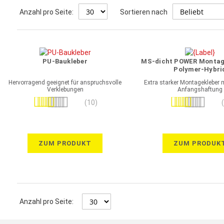
Anzahl pro Seite:
Sortieren nach
PU-Baukleber
MS-dicht POWER Montag
Polymer-Hybri
Hervorragend geeignet für anspruchsvolle
Extra starker Montagekleber m
Verklebungen
Anfangshaftung
Bewertung:
Bewertung:
(10)
98%
100%
ZUM PRODUKT
ZUM PRODUK
Anzahl pro Seite: