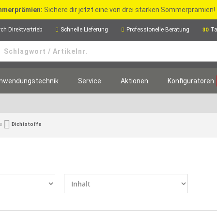
merprämien:
Sichere dir jetzt eine von drei starken Sommerprämien!
ch Direktvertrieb
Schnelle Lieferung
Professionelle Beratung
Ta
30
nwendungstechnik
Service
Aktionen
Konfiguratoren
e
Dichtstoffe