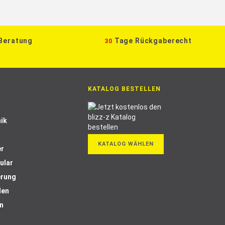
 Beratung
Tage Rückgaberecht
30
KATALOG BESTELLEN
ik
KATALOG WÄHLEN
er
ular
erung
len
n