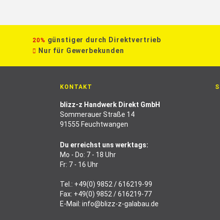
günstiger durch Direktvertrieb
20%
Nur für Gewerbekunden
KONTAKT
S
blizz-z Handwerk Direkt GmbH
Sommerauer Straße 14
91555 Feuchtwangen
Du erreichst uns werktags:
Mo - Do: 7 - 18 Uhr
Fr: 7 - 16 Uhr
Tel.:
+49(0) 9852 / 616219-99
Fax: +49(0) 9852 / 616219-77
E-Mail:
info@blizz-z-galabau.de