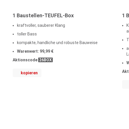
1 Baustellen-TEUFEL-Box
1 
kraftvoller, sauberer Klang
K
a
toller Bass
T
kompakte, handliche und robuste Bauweise
a
Warenwert: 99,99 €
L
Aktionscode
26BOX
W
Akt
kopieren