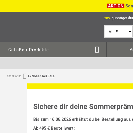
AKTION
Som
günstiger dur
20%
A
GaLaBau-Produkte
Startseite
Aktionen bei GaLa
Sichere dir deine Sommerprämi
Bis zum 16.08.2026 erhältst du bei B
estellung aus
Ab 495 € Bestellwert: