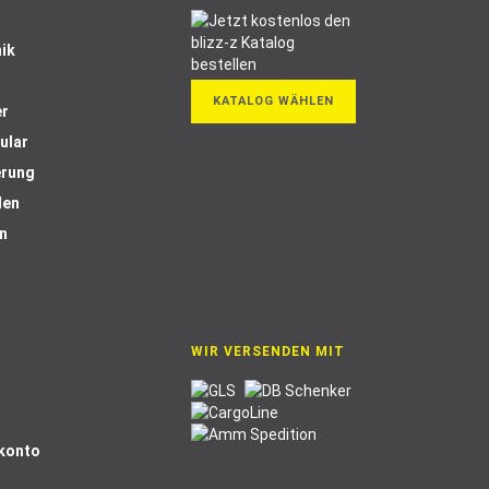
ik
KATALOG WÄHLEN
er
ular
erung
len
n
WIR VERSENDEN MIT
Skonto