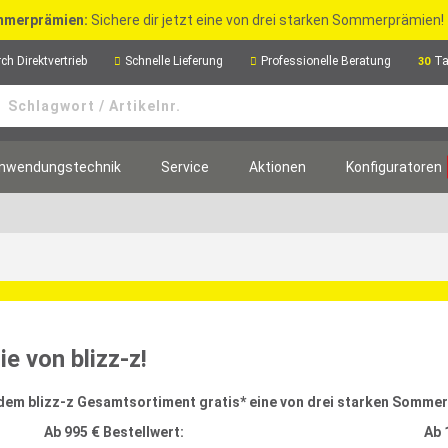
merprämien:
Sichere dir jetzt eine von drei starken Sommerprämien!
ch Direktvertrieb
Schnelle Lieferung
Professionelle Beratung
Ta
30
nwendungstechnik
Service
Aktionen
Konfiguratoren
e von blizz-z!
 dem blizz-z Gesamtsortiment gratis* eine von drei starken Somme
Ab 995 € Bestellwert:
Ab 