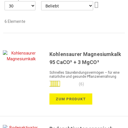
Aufsteigend
sortieren
6
Elemente
Kohlensaurer Magnesiumkalk
95 CaCO³ + 3 MgCO³
Schnelles Säurebindungsvermögen – für eine
natürliche und gesunde Pflanzenernährung
Bewertung:
(6)
87%
ZUM PRODUKT