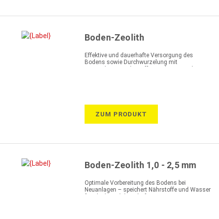
Boden-Zeolith
Effektive und dauerhafte Versorgung des
Bodens sowie Durchwurzelung mit
gespeicherten Nährstoffen und Wasser des
Zeoliths
ZUM PRODUKT
Boden-Zeolith 1,0 - 2,5 mm
Optimale Vorbereitung des Bodens bei
Neuanlagen – speichert Nährstoffe und Wasser
für ideale und dauerhafte Versorgung