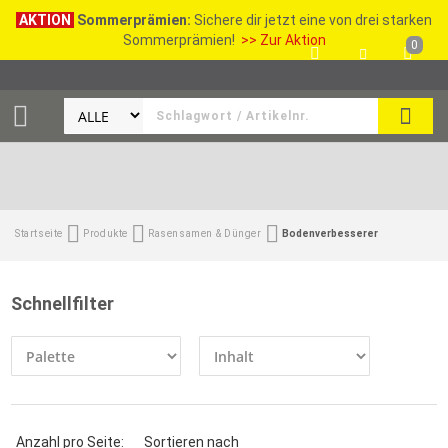
AKTION
Sommerprämien:
Sichere dir jetzt eine von drei starken
Sommerprämien!
>> Zur Aktion
0
SEAR
Startseite
Produkte
Rasensamen & Dünger
Bodenverbesserer
Schnellfilter
Anzahl pro Seite:
Sortieren nach