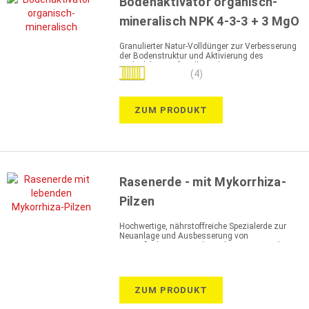
Bodenaktivator organisch-
mineralisch NPK 4-3-3 + 3 MgO
Granulierter Natur-Volldünger zur Verbesserung
der Bodenstruktur und Aktivierung des
Bodenlebens – für alle Bodenarten geeignet
Bewertung:
(4)
100%
ZUM PRODUKT
Rasenerde - mit Mykorrhiza-
Pilzen
Hochwertige, nährstoffreiche Spezialerde zur
Neuanlage und Ausbesserung von
Rasenflächen, zur Bodenverbesserung und
Wurzelbildung
ZUM PRODUKT