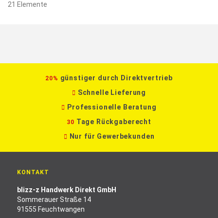
21
Elemente
günstiger durch Direktvertrieb
20%
Schnelle Lieferung
Professionelle Beratung
Tage Rückgaberecht
30
Nur für Gewerbekunden
KONTAKT
blizz-z Handwerk Direkt GmbH
Sommerauer Straße 14
91555 Feuchtwangen