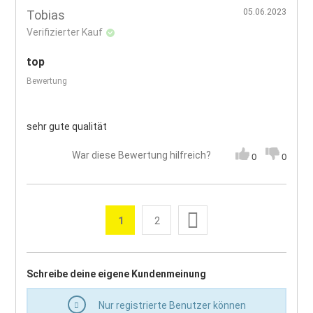
05.06.2023
Tobias
Verifizierter Kauf
top
Bewertung
sehr gute qualität
War diese Bewertung hilfreich?
0
0
Seite
Weiter
1
2
Sie lesen gerade die Seite
Seite
Seite
Schreibe deine eigene Kundenmeinung
Nur registrierte Benutzer können