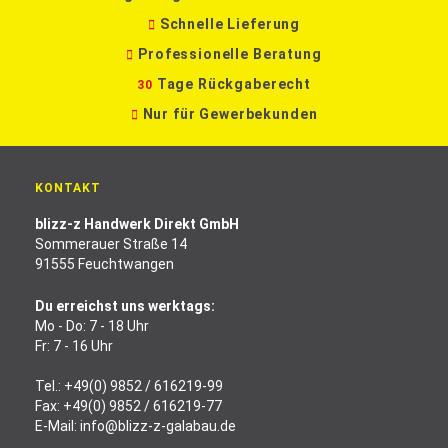
Schnelle Lieferung
Professionelle Beratung
Tage Rückgaberecht
30
Nur für Gewerbekunden
KONTAKT
blizz-z Handwerk Direkt GmbH
Sommerauer Straße 14
91555 Feuchtwangen
Du erreichst uns werktags:
Mo - Do: 7 - 18 Uhr
Fr: 7 - 16 Uhr
Tel.:
+49(0) 9852 / 616219-99
Fax: +49(0) 9852 / 616219-77
E-Mail:
info@blizz-z-galabau.de