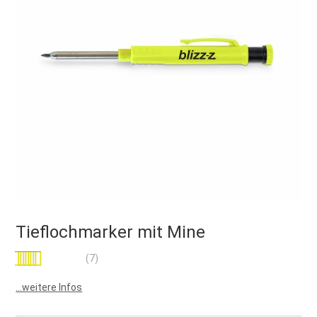
Tieflochmarker mit Mine
Bewertung:
(7)
100
100
% of
...weitere Infos