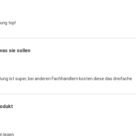
tung top!
as sie sollen
tung ist super, bei anderen Fachhändlern kosten diese das dreifache
odukt
n legen