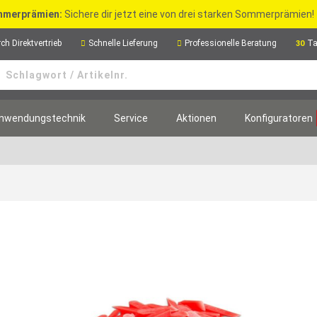
merprämien:
Sichere dir jetzt eine von drei starken Sommerprämien!
ch Direktvertrieb
Schnelle Lieferung
Professionelle Beratung
Ta
30
nwendungstechnik
Service
Aktionen
Konfiguratoren