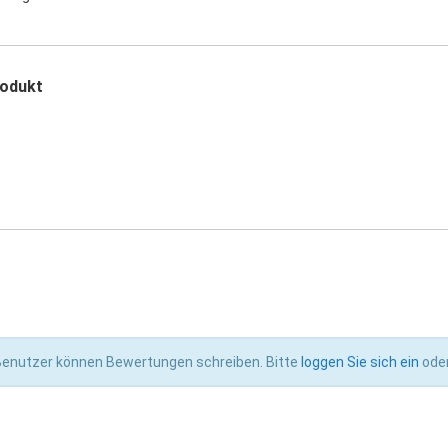
odukt
 Benutzer können Bewertungen schreiben. Bitte
loggen Sie sich ein
ode