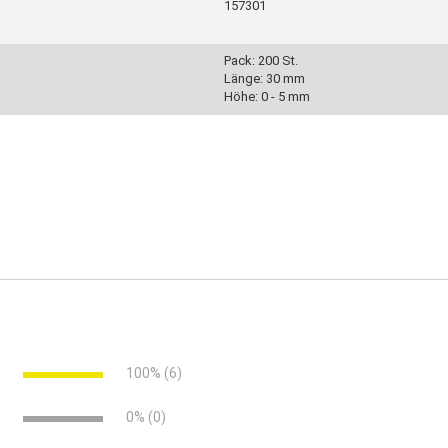
157301
Pack: 200 St.
Länge: 30 mm
Höhe: 0 - 5 mm
chen für einheitliche Fugen
e
100% (6)
e
0% (0)