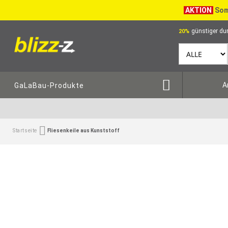
AKTION
Som
günstiger dur
20%
A
GaLaBau-Produkte
Startseite
Fliesenkeile aus Kunststoff