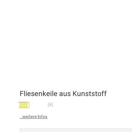
Fliesenkeile aus Kunststoff
Bewertung:
(6)
100
100
% of
...weitere Infos