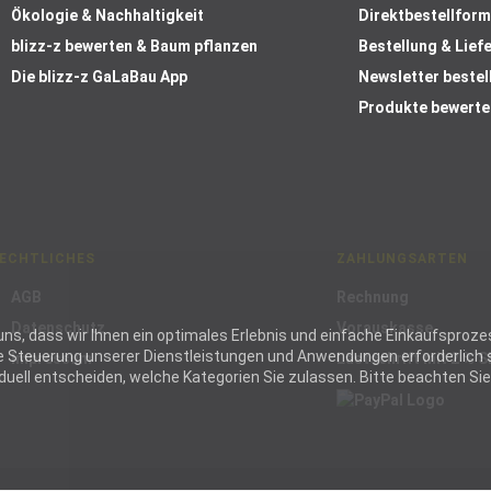
Ökologie & Nachhaltigkeit
Direktbestellform
blizz-z bewerten & Baum pflanzen
Bestellung & Lief
Die blizz-z GaLaBau App
Newsletter bestel
Produkte bewerte
ECHTLICHES
ZAHLUNGSARTEN
AGB
Rechnung
Datenschutz
Vorauskasse
ie uns, dass wir Ihnen ein optimales Erlebnis und einfache Einkaufspr
die Steuerung unserer Dienstleistungen und Anwendungen erforderlich s
Impressum
Lastschrift mit 2 % 
ell entscheiden, welche Kategorien Sie zulassen. Bitte beachten Sie, 