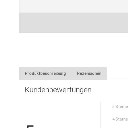
Produktbeschreibung
Rezensionen
Kundenbewertungen
zum Verlegen großformatiger Platten und zum Ausglei
Länge: 30 mm
Höhe: 0 - 5 mm
5 Stern
4 Stern