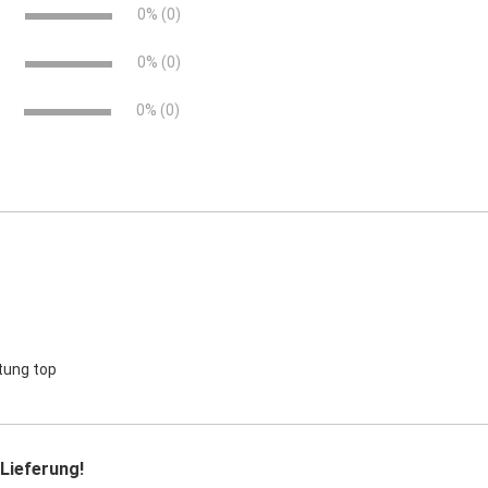
e
0% (0)
e
0% (0)
0% (0)
tung top
 Lieferung!