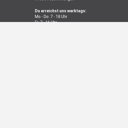
Du erreichst uns werktags:
Mo - Do: 7 - 18 Uhr
Fr: 7 - 16 Uhr
Tel.:
+49(0) 9852 / 616219-99
Fax: +49(0) 9852 / 616219-77
E-Mail:
info@blizz-z-galabau.de
SICHERE DATEN
R
Mein Kundenkonto
Mein Warenkorb