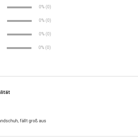
e
0% (0)
e
0% (0)
e
0% (0)
0% (0)
lität
andschuh, fällt groß aus