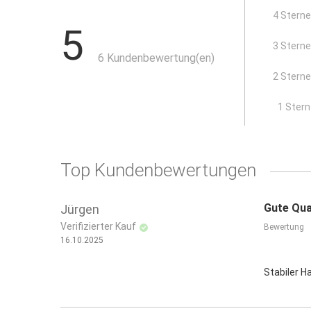
geprüft nach EN 388 (4131X) und EN 374
4 Stern
5
aus Naturlatex mit Baumwollfutter
3 Stern
6 Kundenbewertung(en)
2 Stern
x
1 Stern
Top Kundenbewertungen
Gute Qua
Jürgen
Verifizierter Kauf
Bewertung
16.10.2025
Stabiler H