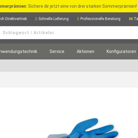
merprämien:
Sichere dir jetzt eine von drei starken Sommerprämien!
ch Direktvertrieb
Schnelle Lieferung
Professionelle Beratung
Ta
30
nwendungstechnik
Service
Aktionen
Konfiguratoren