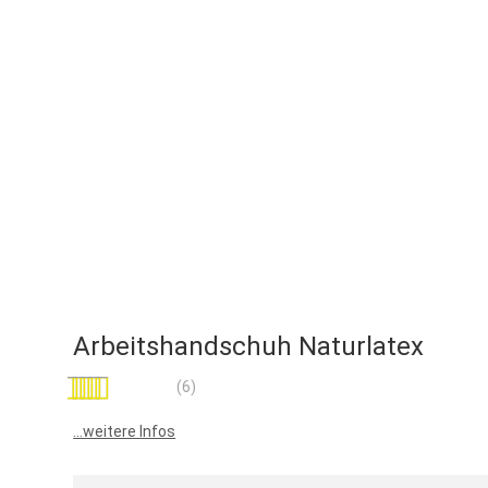
Arbeitshandschuh Naturlatex
Bewertung:
(6)
100
100
% of
...weitere Infos