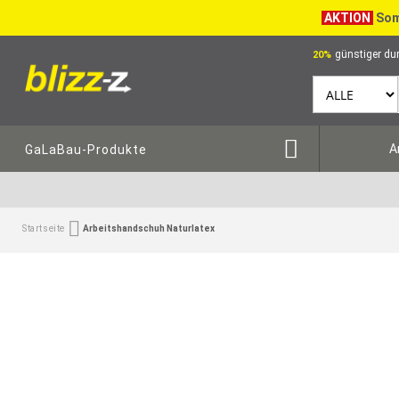
AKTION
Som
günstiger dur
20%
A
GaLaBau-Produkte
Startseite
Arbeitshandschuh Naturlatex