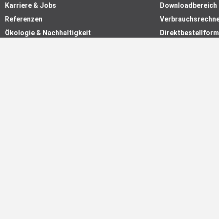
Karriere & Jobs
Downloadbereich
Referenzen
Verbrauchsrechn
Ökologie & Nachhaltigkeit
Direktbestellform
blizz-z bewerten & Baum pflanzen
Bestellung & Lief
Die blizz-z GaLaBau App
Newsletter bestel
Produkte bewerte
ECHTLICHES
ZAHLUNGSARTEN
AGB
Rechnung
Datenschutz
Vorauskasse
Impressum
Lastschrift mit 2 % 