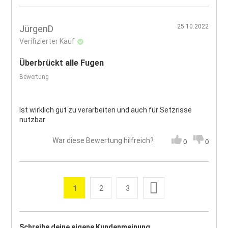
25.10.2022
JürgenD
Verifizierter Kauf
Überbrückt alle Fugen
Bewertung
Ist wirklich gut zu verarbeiten und auch für Setzrisse
nutzbar
War diese Bewertung hilfreich?
0
0
Seite
Weiter
1
2
3
Sie lesen gerade die Seite
Seite
Seite
Seite
Schreibe deine eigene Kundenmeinung