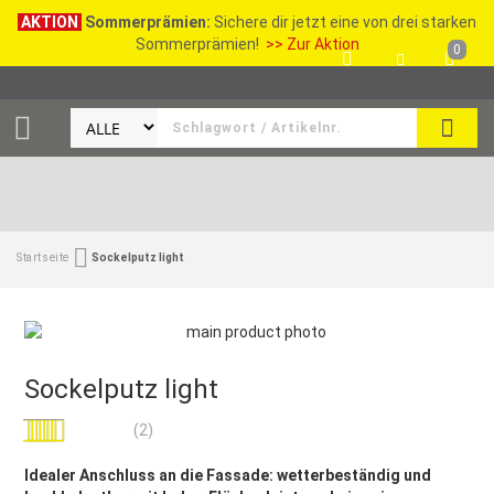
AKTION
Sommerprämien:
Sichere dir jetzt eine von drei starken
Sommerprämien!
>> Zur Aktion
0
SEAR
Startseite
Sockelputz light
Sockelputz light
Bewertung:
(2)
100
100
% of
Idealer Anschluss an die Fassade: wetterbeständig und