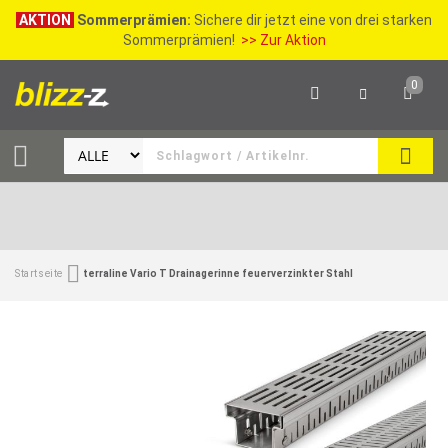
AKTION
Sommerprämien:
Sichere dir jetzt eine von drei starken
Sommerprämien!
>> Zur Aktion
0
SEAR
Startseite
terraline Vario T Drainagerinne feuerverzinkter Stahl