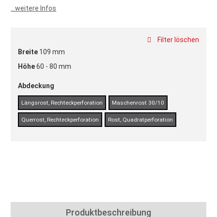
...weitere Infos
Filter löschen
Breite
109 mm
Höhe
60 - 80 mm
Abdeckung
Längsrost, Rechteckperforation
Maschenrost 30/10
Querrost, Rechteckperforation
Rost, Quadratperforation
Produktbeschreibung