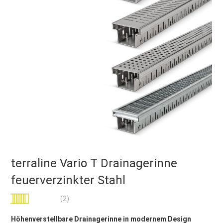
terraline Vario T Drainagerinne
feuerverzinkter Stahl
Bewertung:
(2)
100
100
% of
Höhenverstellbare Drainagerinne in modernem Design