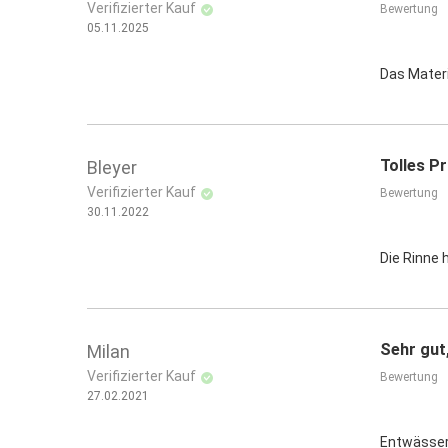
Verifizierter Kauf
Bewertung
Staffelpreis bei sortenreiner Abnahme
05.11.2025
Das Materi
Tolles P
Bleyer
Verifizierter Kauf
Bewertung
30.11.2022
Die Rinne 
Sehr gut,
Milan
Verifizierter Kauf
Bewertung
27.02.2021
Entwässe