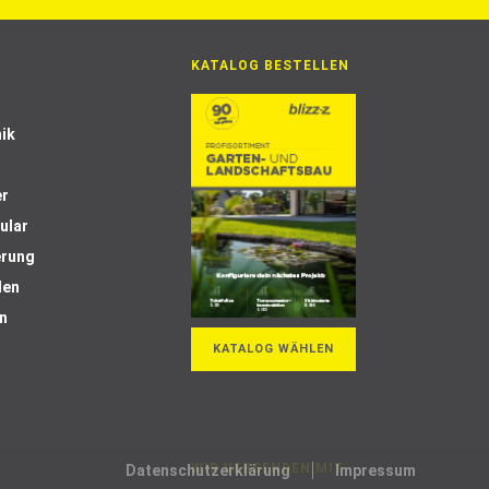
KATALOG BESTELLEN
ik
er
ular
erung
len
n
KATALOG WÄHLEN
WIR VERSENDEN MIT
Datenschutzerklärung
Impressum