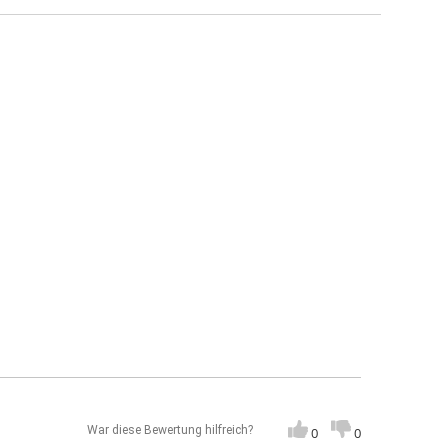
25 t (Maschenrost 30/10, Gusseisenrost)
War diese Bewertung hilfreich?
0
0