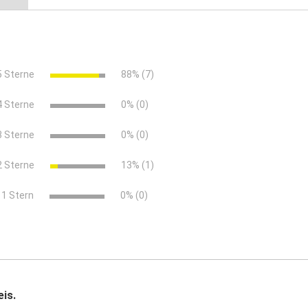
chnisches-merkblatt.pdf (724.92 KB)
digkeiten.pdf (292.24 KB)
5 Sterne
88% (7)
)
4 Sterne
0% (0)
3 Sterne
0% (0)
tegrost, GFK-Längsstabrost)
B 125 bis 12,5 t (Kunststoffrost)
C 250 bis 
2 Sterne
13% (1)
(GFK)
x
1 Stern
0% (0)
is.