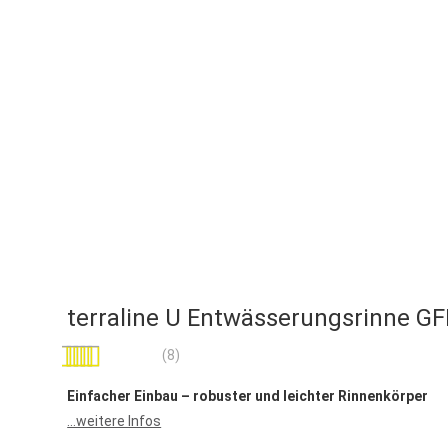
terraline U Entwässerungsrinne G
Bewertung:
(8)
93
100
% of
Einfacher Einbau – robuster und leichter Rinnenkörper
...weitere Infos