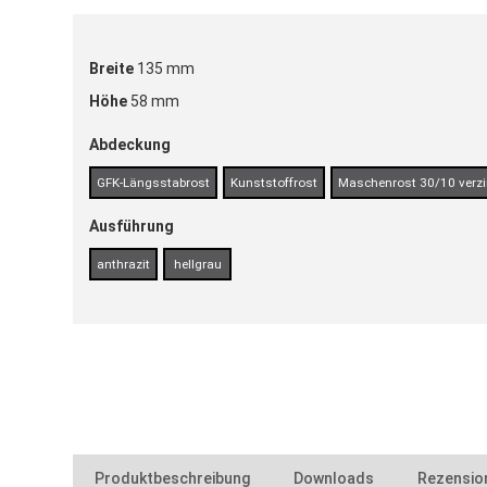
Breite
135 mm
Höhe
58 mm
Abdeckung
GFK-Längsstabrost
Kunststoffrost
Maschenrost 30/10 verzi
Ausführung
anthrazit
hellgrau
Produktbeschreibung
Downloads
Rezensio