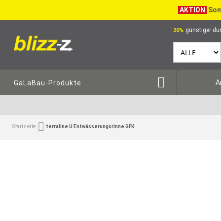
AKTION
Som
günstiger dur
20%
A
GaLaBau-Produkte
Startseite
terraline U Entwässerungsrinne GFK