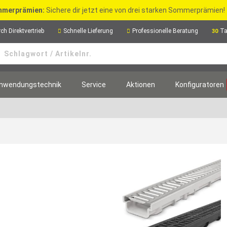
merprämien:
Sichere dir jetzt eine von drei starken Sommerprämien!
ch Direktvertrieb
Schnelle Lieferung
Professionelle Beratung
Ta
30
nwendungstechnik
Service
Aktionen
Konfiguratoren