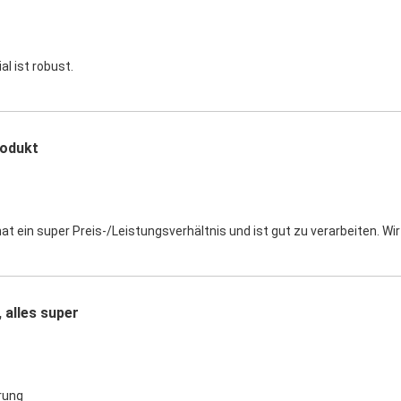
al ist robust.
rodukt
hat ein super Preis-/Leistungsverhältnis und ist gut zu verarbeiten. Wir
 alles super
rung