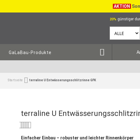
AKTION
Som
günstiger dur
20%
A
GaLaBau-Produkte
Startseite
terraline U Entwässerungsschlitzrinne GFK
terraline U Entwässerungsschlitzr
Bewertung:
0
100
% of
Einfacher Einbau – robuster und leichter Rinnenkörper