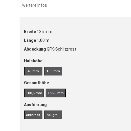
...weitere Infos
Breite
135 mm
Länge
1,00 m
Abdeckung
GFK-Schlitzrost
Halshöhe
40 mm
105 mm
Gesamthöhe
100,5 mm
165,5 mm
Ausführung
anthrazit
hellgrau