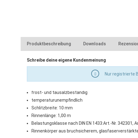
Produktbeschreibung
Downloads
Rezensio
Eigenschaften:
Schreibe deine eigene Kundenmeinung
342301-terraline-u-entwaesserungsschlitzrinne-
Schlitzrinnenaufsatz für rechts und links anwendbar
Nur registrierte
gfk_entwaesserungsrinnen_chemische_bestaendi
Verbindung mittels Nut- und Federanschluss
säure- und laugenbeständig
frost- und tausalzbeständig
temperaturunempfindlich
Schlitzbreite: 10 mm
Rinnenlänge: 1,00 m
Belastungsklasse nach DIN EN 1433:
Art.-Nr. 342301, A
Rinnenkörper aus bruchsicherem, glasfaserverstärktem