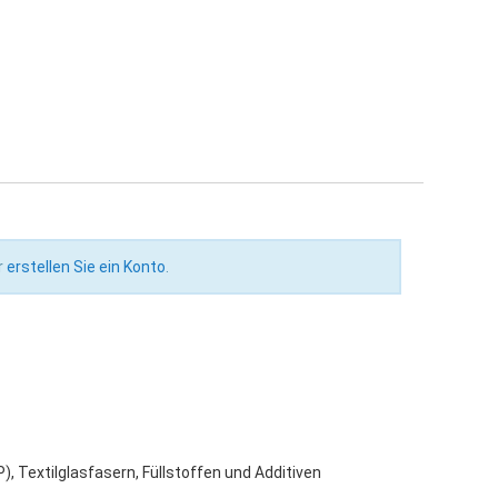
r
erstellen Sie ein Konto
.
 Textilglasfasern, Füllstoffen und Additiven