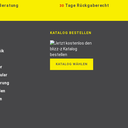
 Beratung
Tage Rückgaberecht
30
KATALOG BESTELLEN
ik
KATALOG WÄHLEN
er
ular
erung
len
n