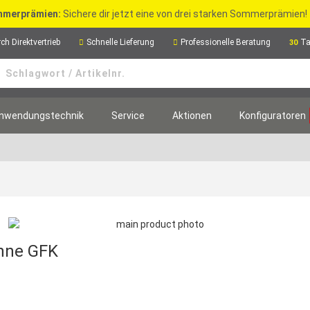
merprämien:
Sichere dir jetzt eine von drei starken Sommerprämien!
ch Direktvertrieb
Schnelle Lieferung
Professionelle Beratung
Ta
30
nwendungstechnik
Service
Aktionen
Konfiguratoren
inne GFK