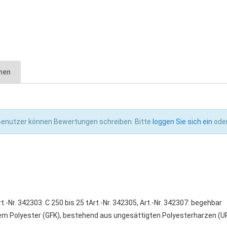
nen
gfk-technischs-merkblatt.pdf (391.32 KB)
 Benutzer können Bewertungen schreiben. Bitte
loggen Sie sich ein
ode
gkeiten.pdf (292.24 KB)
rt.-Nr. 342303: C 250 bis 25 t
Art.-Nr. 342305, Art.-Nr. 342307: begehbar
 Polyester (GFK), bestehend aus ungesättigten Polyesterharzen (UP),