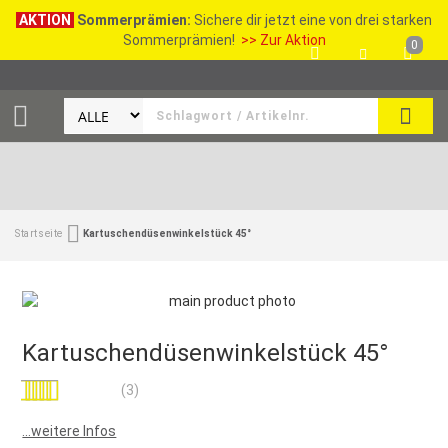
AKTION
Sommerprämien:
Sichere dir jetzt eine von drei starken
Sommerprämien!
>> Zur Aktion
0
SEAR
Startseite
Kartuschendüsenwinkelstück 45°
Kartuschendüsenwinkelstück 45°
Bewertung:
(3)
100
100
% of
...weitere Infos