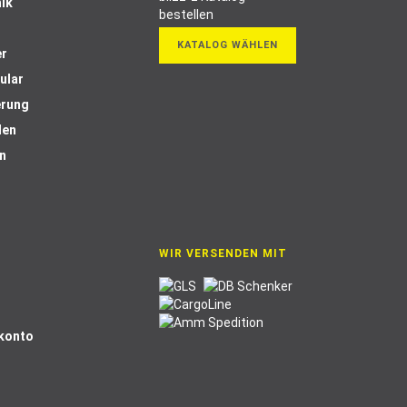
ik
KATALOG WÄHLEN
er
ular
erung
len
n
WIR VERSENDEN MIT
Skonto