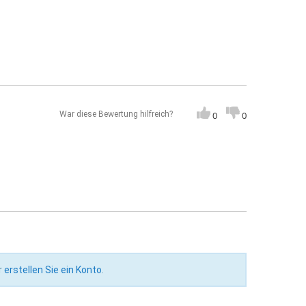
War diese Bewertung hilfreich?
0
0
r
erstellen Sie ein Konto
.