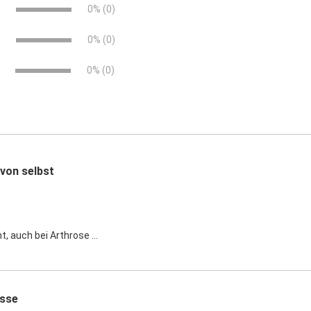
e
0% (0)
e
0% (0)
0% (0)
 von selbst
t, auch bei Arthrose ...
sse