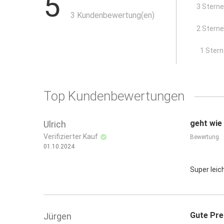
5
drehbare Schale
3 Stern
3 Kundenbewertung(en)
mit Leiterhaken
2 Stern
Übersetzungsverhältnis 19:1
für Kartuschen bis 310 ml
x
1 Stern
Top Kundenbewertungen
geht wie
Ulrich
Verifizierter Kauf
Bewertung
01.10.2024
Super leich
Gute Pre
Jürgen