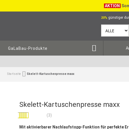
AKTION
Som
günstiger dur
20%
A
GaLaBau-Produkte
Startseite
Skelett-Kartuschenpresse maxx
Skelett-Kartuschenpresse maxx
Bewertung:
(3)
100
100
% of
Mit aktivierbarer Nachlaufstopp-Funktion für perfekte E