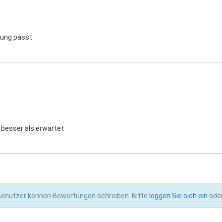
tung passt
 besser als erwartet
 Benutzer können Bewertungen schreiben. Bitte
loggen Sie sich ein
ode