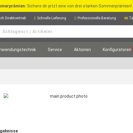
merprämien:
Sichere dir jetzt eine von drei starken Sommerprämien!
ch Direktvertrieb
Schnelle Lieferung
Professionelle Beratung
Ta
30
nwendungstechnik
Service
Aktionen
Konfiguratoren
rgebnisse