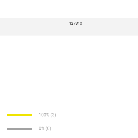
127810
e
100% (3)
schwarze Speziallegierung
e
0% (0)