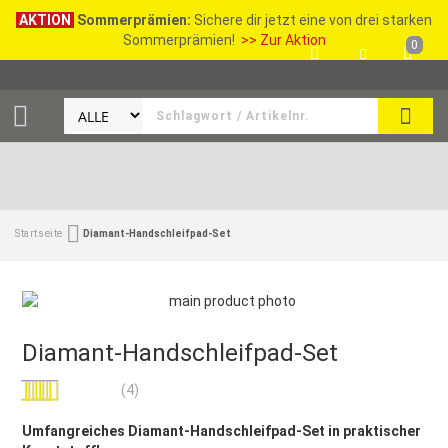
AKTION
Sommerprämien:
Sichere dir jetzt eine von drei starken
Sommerprämien!
>> Zur Aktion
0
SEAR
Startseite
Diamant-Handschleifpad-Set
Diamant-Handschleifpad-Set
Bewertung:
(4)
100
100
% of
Umfangreiches Diamant-Handschleifpad-Set in praktischer