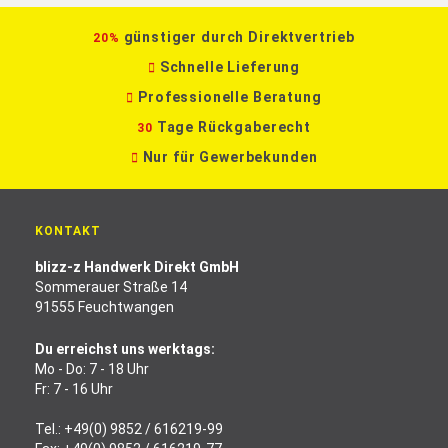
günstiger durch Direktvertrieb
20%
Schnelle Lieferung
Professionelle Beratung
Tage Rückgaberecht
30
Nur für Gewerbekunden
KONTAKT
blizz-z Handwerk Direkt GmbH
Sommerauer Straße 14
91555 Feuchtwangen
Du erreichst uns werktags:
Mo - Do: 7 - 18 Uhr
Fr: 7 - 16 Uhr
Tel.:
+49(0) 9852 / 616219-99