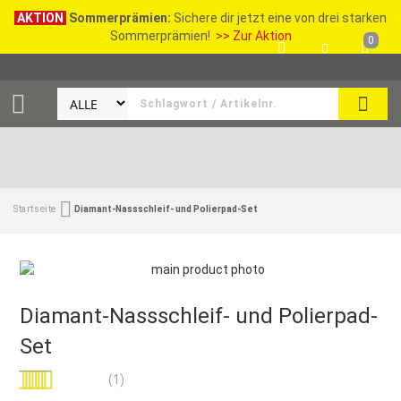
AKTION
Sommerprämien:
Sichere dir jetzt eine von drei starken
Sommerprämien!
>> Zur Aktion
0
SEAR
Startseite
Diamant-Nassschleif- und Polierpad-Set
Diamant-Nassschleif- und Polierpad-
Set
Bewertung:
(1)
80
100
% of