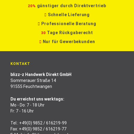
günstiger durch Direktvertrieb
20%
Schnelle Lieferung
Professionelle Beratung
Tage Rückgaberecht
30
Nur für Gewerbekunden
KONTAKT
blizz-z Handwerk Direkt GmbH
Sommerauer Straße 14
91555 Feuchtwangen
Du erreichst uns werktags:
Mo - Do: 7 - 18 Uhr
Fr: 7 - 16 Uhr
Tel.:
+49(0) 9852 / 616219-99
Fax: +49(0) 9852 / 616219-77