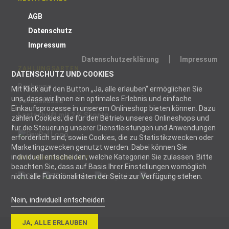
AGB
Datenschutz
Impressum
Datenschutzerklärung
Impressum
ZAHLUNGSARTEN
DATENSCHUTZ UND COOKIES
Rechnung
Mit Klick auf den Button „Ja, alle erlauben“ ermöglichen Sie
uns, dass wir Ihnen ein optimales Erlebnis und einfache
Vorauskasse
Einkaufsprozesse in unserem Onlineshop bieten können. Dazu
Lastschrift mit 2 % Skonto
zählen Cookies, die für den Betrieb unseres Onlineshops und
für die Steuerung unserer Dienstleistungen und Anwendungen
erforderlich sind, sowie Cookies, die zu Statistikzwecken oder
Marketingzwecken genutzt werden. Dabei können Sie
individuell entscheiden, welche Kategorien Sie zulassen. Bitte
WIR VERSENDEN MIT
beachten Sie, dass auf Basis Ihrer Einstellungen womöglich
nicht alle Funktionalitäten der Seite zur Verfügung stehen.
Nein, individuell entscheiden
Notwendig
JA, ALLE ERLAUBEN