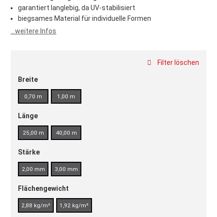
garantiert langlebig, da UV-stabilisiert
biegsames Material für individuelle Formen
...weitere Infos
Filter löschen
Breite
0,70 m
1,00 m
Länge
25,00 m
40,00 m
Stärke
2,00 mm
3,00 mm
Flächengewicht
2,88 kg/m²
1,92 kg/m²