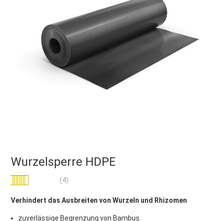
Wurzelsperre HDPE
Bewertung:
(4)
100
100
% of
Verhindert das Ausbreiten von Wurzeln und Rhizomen
zuverlässige Begrenzung von Bambus