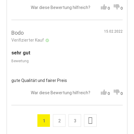
War diese Bewertung hilfreich?
0
0
15.02.2022
Bodo
Verifizierter Kauf
sehr gut
Bewertung
gute Qualität und fairer Preis
War diese Bewertung hilfreich?
0
0
Seite
Weiter
1
2
3
Sie lesen gerade die Seite
Seite
Seite
Seite