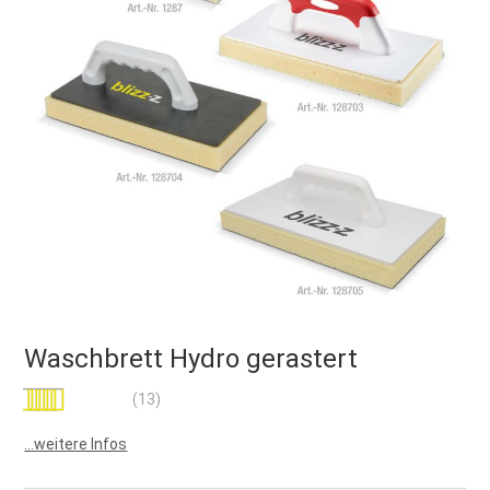
Waschbrett Hydro gerastert
Bewertung:
(13)
97
100
% of
...weitere Infos