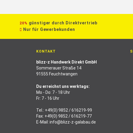
günstiger durch Direktvertrieb
20%
Nur für Gewerbekunden
KONTAKT
S
blizz-z Handwerk Direkt GmbH
Sommerauer Straße 14
91555 Feuchtwangen
Du erreichst uns werktags:
Mo - Do: 7 - 18 Uhr
Fr: 7 - 16 Uhr
Tel.:
+49(0) 9852 / 616219-99
Fax: +49(0) 9852 / 616219-77
E-Mail:
info@blizz-z-galabau.de