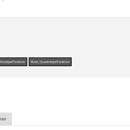
hteckperforation
Rost, Quadratperforation
nen