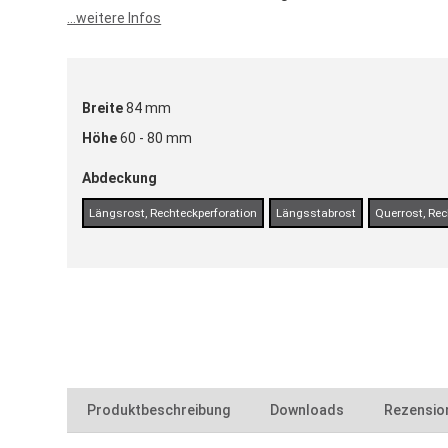
...weitere Infos
Breite
84 mm
Höhe
60 - 80 mm
Abdeckung
Längsrost, Rechteckperforation
Längsstabrost
Querrost, Rec
Produktbeschreibung
Downloads
Rezensio