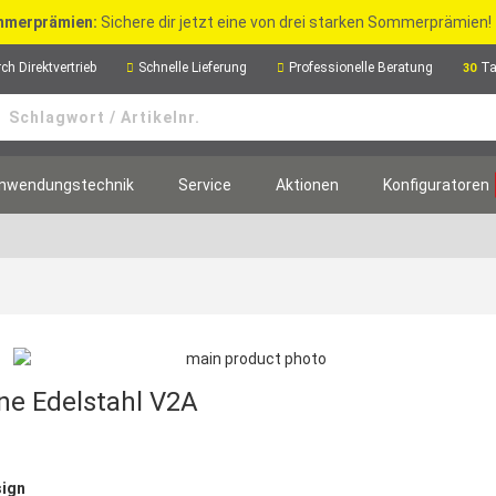
merprämien:
Sichere dir jetzt eine von drei starken Sommerprämien!
ch Direktvertrieb
Schnelle Lieferung
Professionelle Beratung
Ta
30
nwendungstechnik
Service
Aktionen
Konfiguratoren
ne Edelstahl V2A
sign