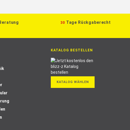
 Beratung
Tage Rückgaberecht
30
KATALOG BESTELLEN
ik
KATALOG WÄHLEN
er
ular
erung
len
n