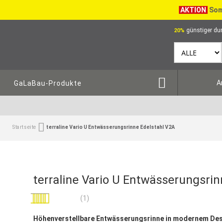
AKTION
Som
günstiger dur
20%
A
GaLaBau-Produkte
Startseite
terraline Vario U Entwässerungsrinne Edelstahl V2A
terraline Vario U Entwässerungsrin
Bewertung:
(1)
100
100
% of
Höhenverstellbare Entwässerungsrinne in modernem De