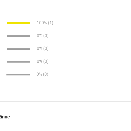
delstahl-v2a-technisches-merkblatt.pdf (955.54 KB)
seren Stabilität
e
100% (1)
e
0% (0)
e
0% (0)
e
0% (0)
0% (0)
inne