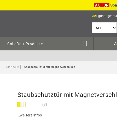
AKTION
Som
günstiger dur
20%
A
GaLaBau-Produkte
Startseite
Staubschutztür mit Magnetverschluss
Staubschutztür mit Magnetversch
Bewertung:
(3)
100
100
% of
...weitere Infos