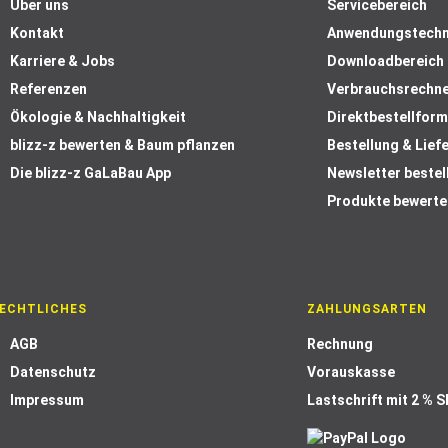
Über uns
Servicebereich
Kontakt
Anwendungstechn
Karriere & Jobs
Downloadbereich
Referenzen
Verbrauchsrechn
Ökologie & Nachhaltigkeit
Direktbestellform
blizz-z bewerten & Baum pflanzen
Bestellung & Lief
Die blizz-z GaLaBau App
Newsletter bestel
Produkte bewerte
ECHTLICHES
ZAHLUNGSARTEN
AGB
Rechnung
Datenschutz
Vorauskasse
Impressum
Lastschrift mit 2 % 