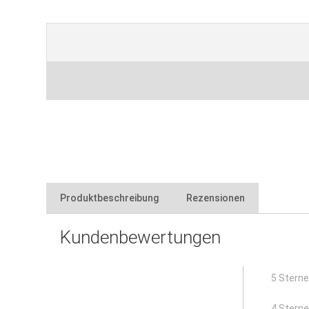
Produktbeschreibung
Rezensionen
Kundenbewertungen
mit praktischem Magnetverschluss – nach dem Durchg
innovatives Produkt als Türersatz während der Renov
problemloser Durchgang mit Schubkarre
5 Stern
schnelle und einfache Montage
mehrfach verwendbar
4 Stern