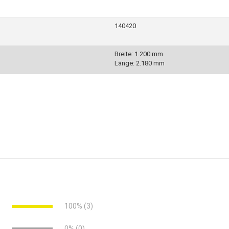
140420
Breite: 1.200 mm
Länge: 2.180 mm
ang schließt die Tür selbstständig
ierung
e
100% (3)
e
0% (0)