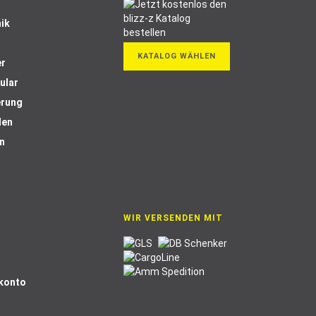
ik
KATALOG WÄHLEN
er
ular
erung
len
n
WIR VERSENDEN MIT
Skonto