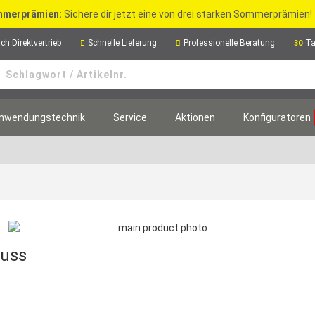
merprämien:
Sichere dir jetzt eine von drei starken Sommerprämien!
ch Direktvertrieb
Schnelle Lieferung
Professionelle Beratung
Ta
30
nwendungstechnik
Service
Aktionen
Konfiguratoren
luss