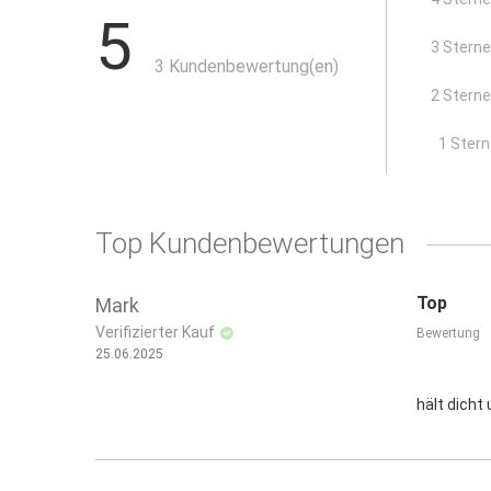
5
geeignet für Türöffnungen bis 1,10 × 2,10 m
Lieferumfang:
3 Stern
3 Kundenbewertung(en)
1 × Staubschutztür mit Magnetverschluss
2 Stern
1 × doppelseitiges Klebeband (38 mm × 25,00 m)
x
1 Stern
Top Kundenbewertungen
Top
Mark
Verifizierter Kauf
Bewertung
25.06.2025
hält dicht