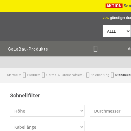
AKTION
Som
günstiger dur
20%
A
GaLaBau-Produkte
Startseite
Produkte
Garten- & Landschaftsbau
Beleuchtung
Standleuc
Schnellfilter