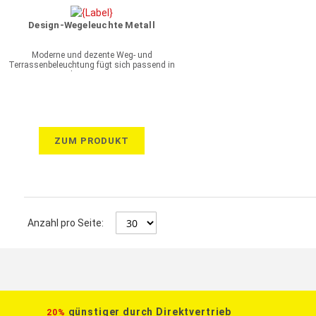
Design-Wegeleuchte Metall
Moderne und dezente Weg- und
Terrassenbeleuchtung fügt sich passend in
jeden Garten ein
ZUM PRODUKT
Anzahl pro Seite:
günstiger durch Direktvertrieb
20%