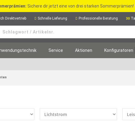
merprämien:
Sichere dir jetzt eine von drei starken Sommerprämien!
ch Direktvertrieb
Schnelle Lieferung
Professionelle Beratung
Ta
30
nwendungstechnik
Service
Aktionen
Konfiguratoren
hten