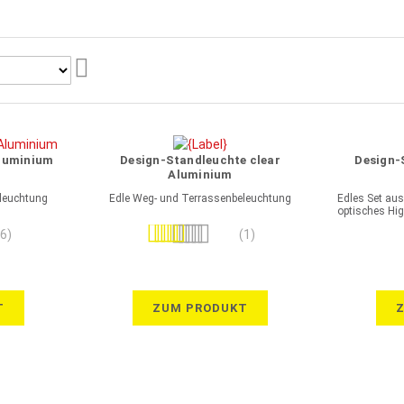
Aufsteigend
sortieren
Aluminium
Design-Standleuchte clear
Design-
Aluminium
leuchtung
Edle Weg- und Terrassenbeleuchtung
Edles Set aus
optisches Hig
Bewertung:
(6)
(1)
100%
T
ZUM PRODUKT