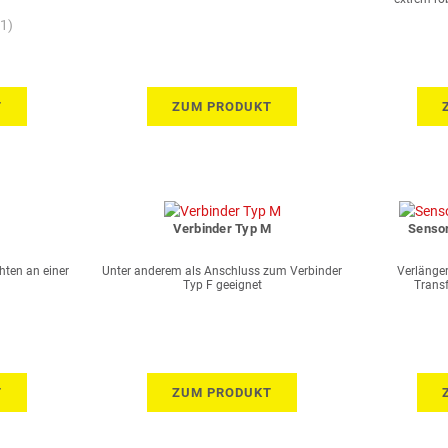
(1)
T
ZUM PRODUKT
Verbinder Typ M
Senso
ten an einer
Unter anderem als Anschluss zum Verbinder
Verlänge
Typ F geeignet
Trans
T
ZUM PRODUKT