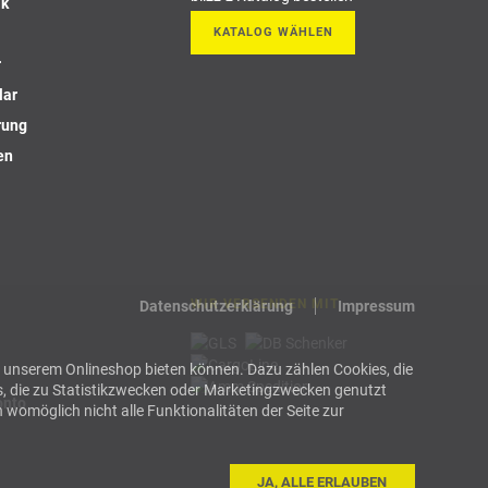
ik
KATALOG WÄHLEN
r
lar
rung
en
WIR VERSENDEN MIT
Datenschutzerklärung
Impressum
 in unserem Onlineshop bieten können. Dazu zählen Cookies, die
s, die zu Statistikzwecken oder Marketingzwecken genutzt
onto
 womöglich nicht alle Funktionalitäten der Seite zur
JA, ALLE ERLAUBEN