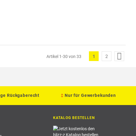
Seite
1
2
Artikel
1
-
30
von
33
Sie
Seite
lesen
gerade
die
age Rückgaberecht
Nur für Gewerbekunden
Seite
KATALOG BESTELLEN