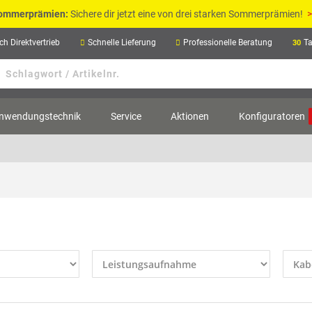
ommerprämien:
Sichere dir jetzt eine von drei starken Sommerprämien!
>
ch Direktvertrieb
Schnelle Lieferung
Professionelle Beratung
T
30
nwendungstechnik
Service
Aktionen
Konfiguratoren