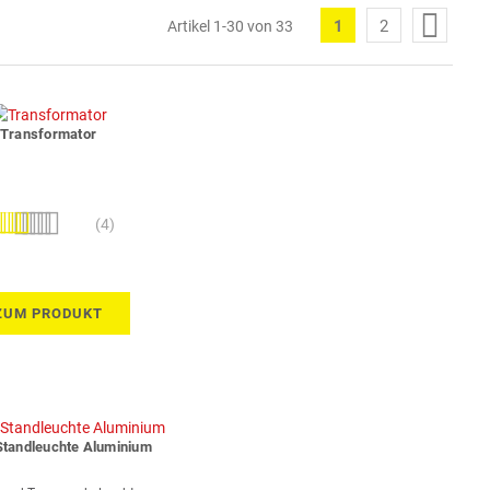
Seite
1
2
Artikel
1
-
30
von
33
Sie
Seite
lesen
gerade
die
Transformator
Seite
wertung:
(4)
90%
ZUM PRODUKT
Standleuchte Aluminium