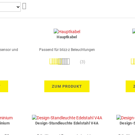
Aufsteigend
sortieren
Hauptkabel
tsensor und
Passend für blizz-z Beleuchtungen
Bewertung:
Be
(3)
100%
T
ZUM PRODUKT
inium
Design-Standleuchte Edelstahl V4A
Design-