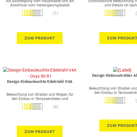
Als Abzweigung vom Hauptkabel und als
Eindrucksvolle Beleuchtung 
Anschluss vom Verlängerungskabel
und Details im Gart
geeignet
Bewertung:
Bewertung:
(1)
100%
100%
ZUM PRODUKT
ZUM PRODUK
Design-Einbaustrahler A
Design-Einbauleuchte Edelstahl V4A
Beleuchtung von Straßen und
den Einbau in Terrassendi
Beleuchtung von Straßen und Wegen, für
Pflasterbettunge
den Einbau in Terrassendielen und
Bewertung:
Pflasterbettungen
Bewertung:
100%
(8)
98%
ZUM PRODUK
ZUM PRODUKT