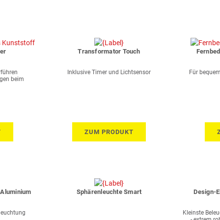
er
Transformator Touch
Fernbed
rführen
Inklusive Timer und Lichtsensor
Für bequem
ngen beim
T
ZUM PRODUKT
 Aluminium
Sphärenleuchte Smart
Design-E
leuchtung
Kleinste Beleu
- extrem ro