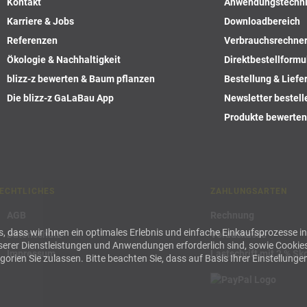
Kontakt
Anwendungstechn
Karriere & Jobs
Downloadbereich
Referenzen
Verbrauchsrechne
Ökologie & Nachhaltigkeit
Direktbestellformu
blizz-z bewerten & Baum pflanzen
Bestellung & Liefe
Die blizz-z GaLaBau App
Newsletter bestell
Produkte bewerten
ECHTLICHES
ZAHLUNGSARTEN
AGB
Rechnung
uns, dass wir Ihnen ein optimales Erlebnis und einfache Einkaufsprozesse
Datenschutz
Vorauskasse
nserer Dienstleistungen und Anwendungen erforderlich sind, sowie Cookie
Impressum
Lastschrift mit 2 % Sk
orien Sie zulassen. Bitte beachten Sie, dass auf Basis Ihrer Einstellungen