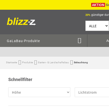
AKTION
S
günstiger dur
20%
A
GaLaBau-Produkte
Startseite
Produkte
Garten- & Landschaftsbau
Beleuchtung
Schnellfilter