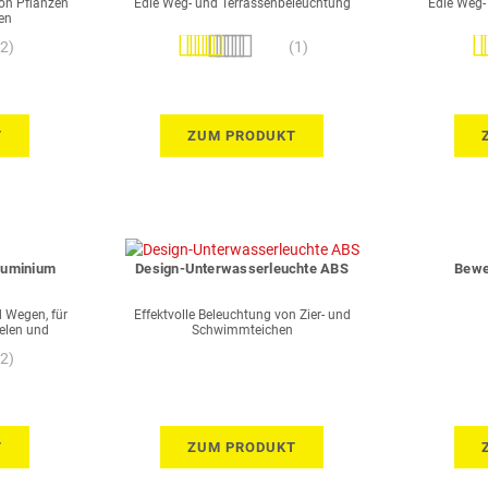
von Pflanzen
Edle Weg- und Terrassenbeleuchtung
Edle Weg-
en
Bewertung:
Be
(2)
(1)
100%
T
ZUM PRODUKT
luminium
Design-Unterwasserleuchte ABS
Bewe
 Wegen, für
Effektvolle Beleuchtung von Zier- und
elen und
Schwimmteichen
n
(2)
T
ZUM PRODUKT