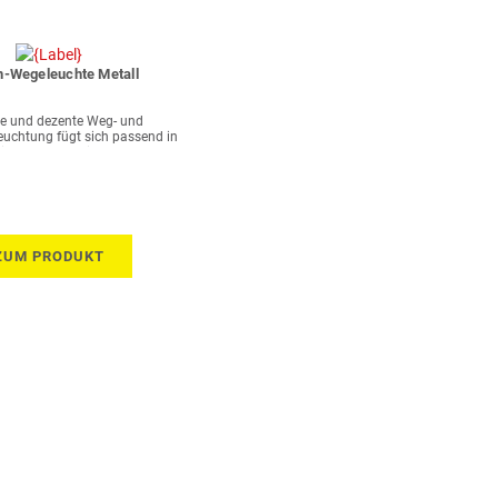
n-Wegeleuchte Metall
e und dezente Weg- und
euchtung fügt sich passend in
jeden Garten ein
ZUM PRODUKT