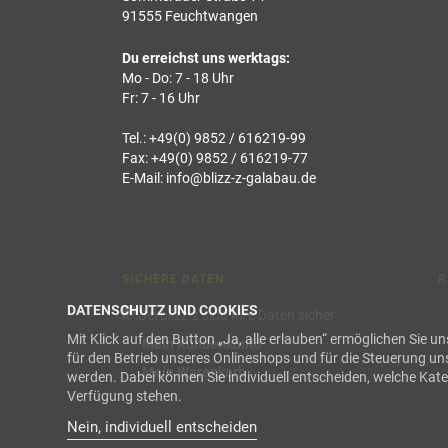
91555 Feuchtwangen
Du erreichst uns werktags:
Mo - Do: 7 - 18 Uhr
Fr: 7 - 16 Uhr
Tel.:
+49(0) 9852 / 616219-99
Fax: +49(0) 9852 / 616219-77
E-Mail:
info@blizz-z-galabau.de
SICHERE DATEN
R
DATENSCHUTZ UND COOKIES
Mit Klick auf den Button „Ja, alle erlauben“ ermöglichen Sie 
Mein Kundenkonto
für den Betrieb unseres Onlineshops und für die Steuerung u
Mein Warenkorb
werden. Dabei können Sie individuell entscheiden, welche Kateg
Verfügung stehen.
Nein, individuell entscheiden