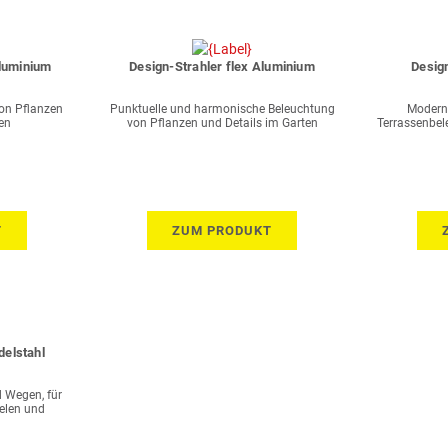
Aluminium
Design-Strahler flex Aluminium
Desig
von Pflanzen
Punktuelle und harmonische Beleuchtung
Modern
en
von Pflanzen und Details im Garten
Terrassenbel
T
ZUM PRODUKT
delstahl
 Wegen, für
elen und
n