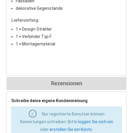
Fassaden
dekorative Gegenstände
Lieferumfang:
1 × Design-Strahler
1 × Verbinder Typ F
1 × Montagematerial
Rezensionen
Schreibe deine eigene Kundenmeinung
Nur registrierte Benutzer können
Bewertungen schreiben. Bitte
loggen Sie sich ein
oder
erstellen Sie ein Konto
.