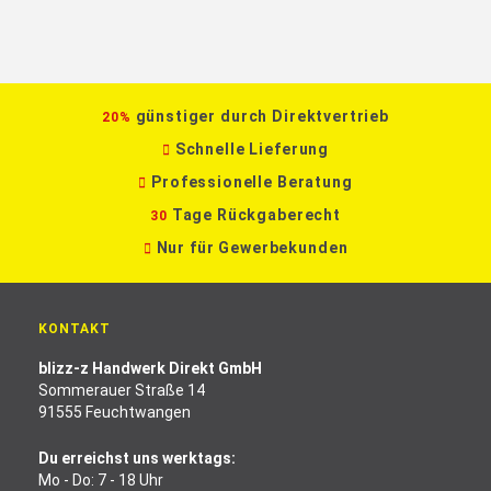
günstiger durch Direktvertrieb
20%
Schnelle Lieferung
Professionelle Beratung
Tage Rückgaberecht
30
Nur für Gewerbekunden
KONTAKT
blizz-z Handwerk Direkt GmbH
Sommerauer Straße 14
91555 Feuchtwangen
Du erreichst uns werktags:
Mo - Do: 7 - 18 Uhr