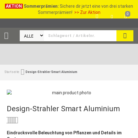
AKTION
Sommerprämien:
Sichere dir jetzt eine von drei starken
Sommerprämien!
>> Zur Aktion
0
SEAR
Startseite
Design-Strahler Smart Aluminium
Design-Strahler Smart Aluminium
Bewertung:
0
100
% of
Eindrucksvolle Beleuchtung von Pflanzen und Details im