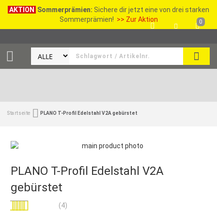
AKTION
Sommerprämien:
Sichere dir jetzt eine von drei starken
Sommerprämien!
>> Zur Aktion
0
SEAR
Startseite
PLANO T-Profil Edelstahl V2A gebürstet
PLANO T-Profil Edelstahl V2A
gebürstet
Bewertung:
(4)
100
100
% of