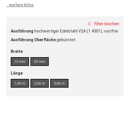
...weitere Infos
Filter löschen
Ausführung
hochwertiger Edelstahl V2A (1.4301), rostfrei
Ausführung Oberfläche
gebürstet
Breite
15 mm
25 mm
Länge
1,00 m
2,50 m
3,00 m