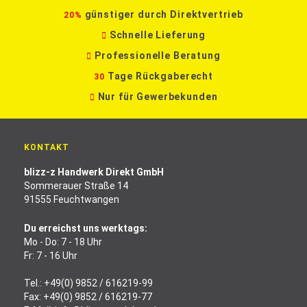
günstiger durch Direktvertrieb
20%
Schnelle Lieferung
Professionelle Beratung
Tage Rückgaberecht
30
Nur für Gewerbekunden
KONTAKT
blizz-z Handwerk Direkt GmbH
Sommerauer Straße 14
91555 Feuchtwangen
Du erreichst uns werktags:
Mo - Do: 7 - 18 Uhr
Fr: 7 - 16 Uhr
Tel.:
+49(0) 9852 / 616219-99
Fax: +49(0) 9852 / 616219-77