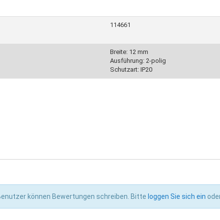
114661
Breite: 12 mm
Ausführung: 2-polig
Schutzart: IP20
hkontaktierung
 Benutzer können Bewertungen schreiben. Bitte
loggen Sie sich ein
ode
h an der angegebenen Trennstelle zu verbinden ist.