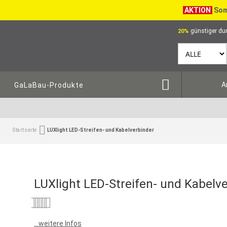
AKTION
Som
günstiger dur
20%
A
GaLaBau-Produkte
Startseite
LUXlight LED-Streifen- und Kabelverbinder
LUXlight LED-Streifen- und Kabelv
Bewertung:
0
100
% of
...weitere Infos