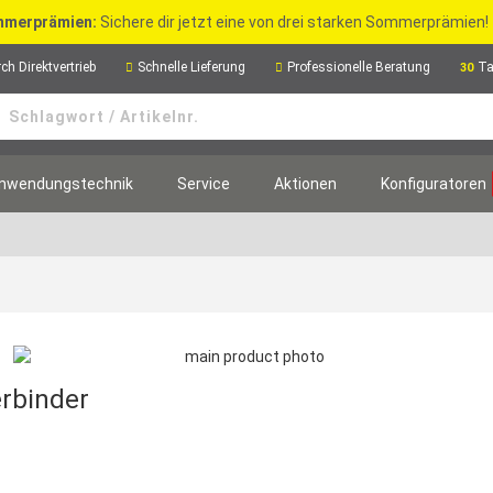
merprämien:
Sichere dir jetzt eine von drei starken Sommerprämien!
ch Direktvertrieb
Schnelle Lieferung
Professionelle Beratung
Ta
30
nwendungstechnik
Service
Aktionen
Konfiguratoren
erbinder