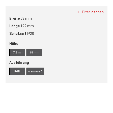
Filter löschen
Breite
53 mm
Länge
122 mm
Schutzart
IP20
Höhe
17,5 mm
18 mm
Ausführung
RGB
warmweiß