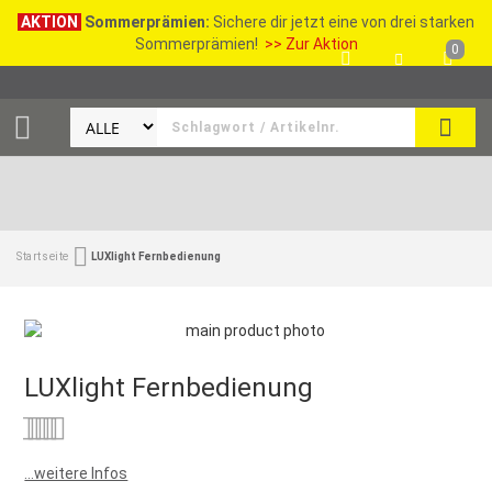
AKTION
Sommerprämien:
Sichere dir jetzt eine von drei starken
Sommerprämien!
>> Zur Aktion
0
SEAR
Startseite
LUXlight Fernbedienung
LUXlight Fernbedienung
Bewertung:
0
100
% of
...weitere Infos