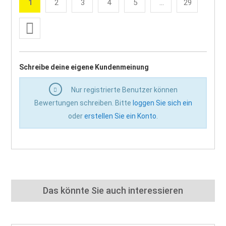
1
2
3
4
5
...
29
Sie lesen gerade die Seite
Seite
Seite
Seite
Seite
Seite
Weiter
Seite
Schreibe deine eigene Kundenmeinung
Nur registrierte Benutzer können
Bewertungen schreiben. Bitte
loggen Sie sich ein
oder
erstellen Sie ein Konto
.
Das könnte Sie auch interessieren