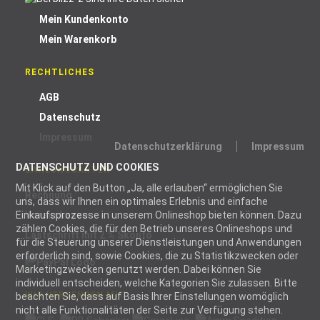
Mein Kundenkonto
Mein Warenkorb
RECHTLICHES
AGB
Datenschutz
Impressum
Datenschutzerklärung
Impressum
DATENSCHUTZ UND COOKIES
ZAHLUNGSARTEN
Mit Klick auf den Button „Ja, alle erlauben“ ermöglichen Sie
Rechnung
uns, dass wir Ihnen ein optimales Erlebnis und einfache
Vorauskasse
Einkaufsprozesse in unserem Onlineshop bieten können. Dazu
zählen Cookies, die für den Betrieb unseres Onlineshops und
Lastschrift mit 2 % Skonto
für die Steuerung unserer Dienstleistungen und Anwendungen
erforderlich sind, sowie Cookies, die zu Statistikzwecken oder
Marketingzwecken genutzt werden. Dabei können Sie
individuell entscheiden, welche Kategorien Sie zulassen. Bitte
WIR VERSENDEN MIT
beachten Sie, dass auf Basis Ihrer Einstellungen womöglich
nicht alle Funktionalitäten der Seite zur Verfügung stehen.