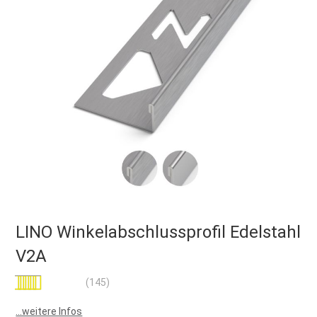
LINO Winkelabschlussprofil Edelstahl
V2A
Bewertung:
(145)
99
100
% of
...weitere Infos