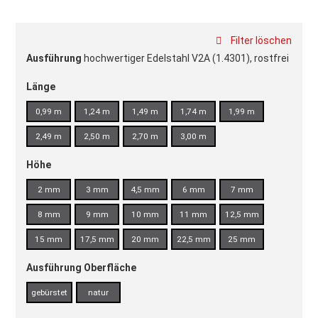
Filter löschen
Ausführung
hochwertiger Edelstahl V2A (1.4301), rostfrei
Länge
0,99 m
1,24 m
1,49 m
1,74 m
1,99 m
2,49 m
2,50 m
2,70 m
3,00 m
Höhe
2 mm
3 mm
4,5 mm
6 mm
7 mm
8 mm
9 mm
10 mm
11 mm
12,5 mm
15 mm
17,5 mm
20 mm
22,5 mm
25 mm
Ausführung Oberfläche
gebürstet
natur