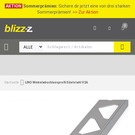
AKTION
Sommerprämien:
Sichere dir jetzt eine von drei starken
Sommerprämien!
>> Zur Aktion
0
SEAR
Startseite
LINO Winkelabschlussprofil Edelstahl V2A