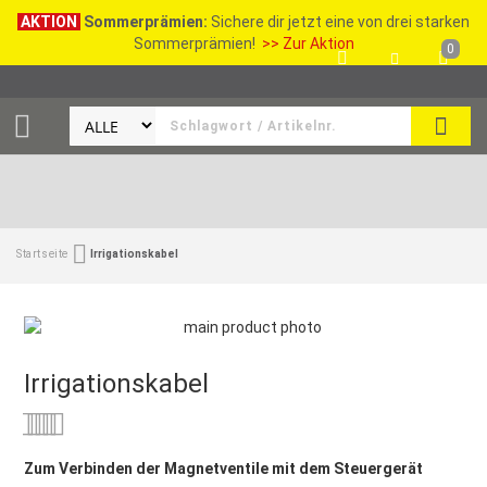
AKTION
Sommerprämien:
Sichere dir jetzt eine von drei starken
Sommerprämien!
>> Zur Aktion
0
SEAR
Startseite
Irrigationskabel
Irrigationskabel
Bewertung:
0
100
% of
Zum Verbinden der Magnetventile mit dem Steuergerät