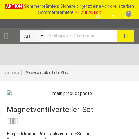
AKTION
Sommerprämien:
Sichere dir jetzt eine von drei starken
Sommerprämien!
>> Zur Aktion
0
SEAR
Startseite
Magnetventilverteiler-Set
Magnetventilverteiler-Set
Bewertung:
0
100
% of
Ein praktisches Vierfachverteiler-Set für