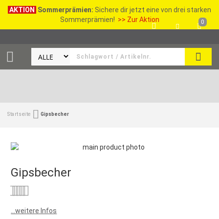
AKTION
Sommerprämien:
Sichere dir jetzt eine von drei starken
Sommerprämien!
>> Zur Aktion
0
SEAR
Startseite
Gipsbecher
Gipsbecher
Bewertung:
0
100
% of
...weitere Infos