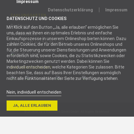
Impressum
Datenschutzerklärung
Impressum
ZAHLUNGSARTEN
DATENSCHUTZ UND COOKIES
Rechnung
Mit Klick auf den Button „Ja, alle erlauben“ ermöglichen Sie
uns, dass wir Ihnen ein optimales Erlebnis und einfache
Vorauskasse
Einkaufsprozesse in unserem Onlineshop bieten können. Dazu
Lastschrift mit 2 % Skonto
zählen Cookies, die für den Betrieb unseres Onlineshops und
für die Steuerung unserer Dienstleistungen und Anwendungen
erforderlich sind, sowie Cookies, die zu Statistikzwecken oder
Marketingzwecken genutzt werden. Dabei können Sie
individuell entscheiden, welche Kategorien Sie zulassen. Bitte
WIR VERSENDEN MIT
beachten Sie, dass auf Basis Ihrer Einstellungen womöglich
nicht alle Funktionalitäten der Seite zur Verfügung stehen.
Nein, individuell entscheiden
Notwendig
JA, ALLE ERLAUBEN
Notwendige
© 2026 blizz-z Handwerk Direkt GmbH. All Rights Reserved.
Cookies helfen
dabei, eine
Webseite