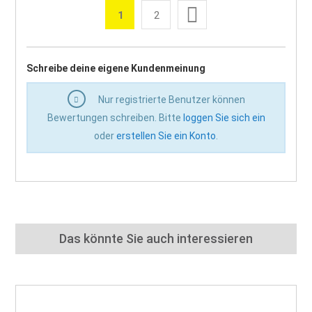
Weiter
1
2
Sie lesen gerade die Seite
Seite
Seite
Schreibe deine eigene Kundenmeinung
Nur registrierte Benutzer können
Bewertungen schreiben. Bitte
loggen Sie sich ein
oder
erstellen Sie ein Konto
.
Das könnte Sie auch interessieren