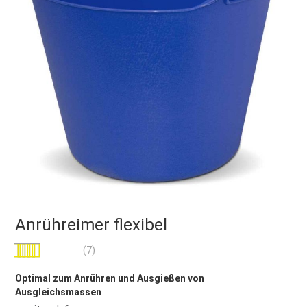
Anrühreimer flexibel
Bewertung:
(7)
100
100
% of
Optimal zum Anrühren und Ausgießen von
Ausgleichsmassen