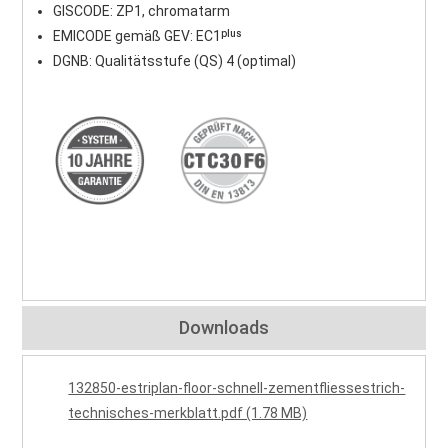
GISCODE: ZP1, chromatarm
EMICODE gemäß GEV: EC1ᵖˡᵘˢ
DGNB: Qualitätsstufe (QS) 4 (optimal)
Downloads
132850-estriplan-floor-schnell-zementfliessestrich-
technisches-merkblatt.pdf (1.78 MB)