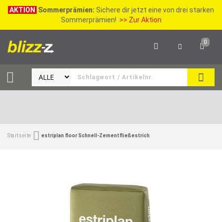
AKTION
Sommerprämien:
Sichere dir jetzt eine von drei starken
Sommerprämien!
>> Zur Aktion
0
SEAR
Startseite
estriplan floor Schnell-Zementfließestrich