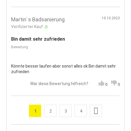
10.10.2023
Martin`s Badsanierung
Verifizierter Kauf
Bin damit sehr zufrieden
Bewertung
Könnte besser laufen aber sonst alles ok Bin damit sehr
zufrieden
War diese Bewertung hilfreich?
0
0
Seite
Weiter
1
2
3
4
Sie lesen gerade die Seite
Seite
Seite
Seite
Seite