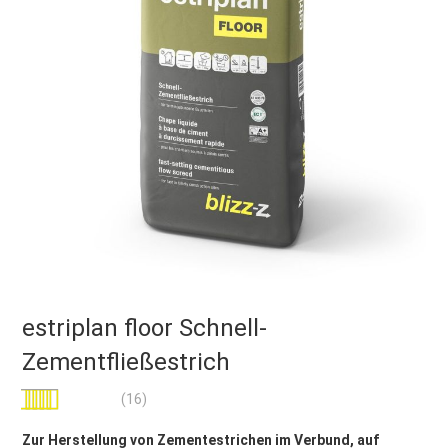
estriplan floor Schnell-
Zementfließestrich
Bewertung:
(16)
99
100
% of
Zur Herstellung von Zementestrichen im Verbund, auf