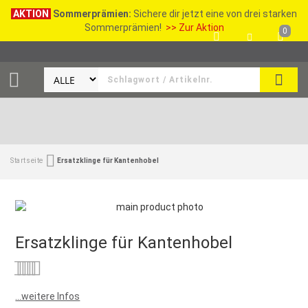
AKTION
Sommerprämien:
Sichere dir jetzt eine von drei starken
Sommerprämien!
>> Zur Aktion
0
SEAR
Startseite
Ersatzklinge für Kantenhobel
Ersatzklinge für Kantenhobel
Bewertung:
0
100
% of
...weitere Infos