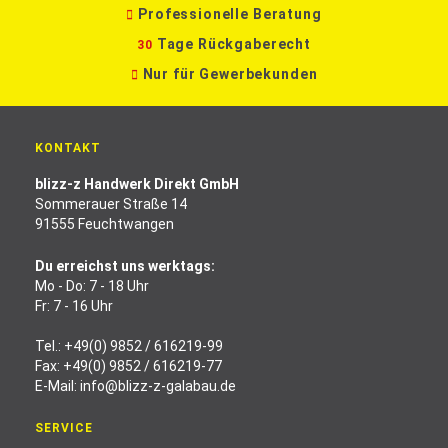
Professionelle Beratung
Tage Rückgaberecht
30
Nur für Gewerbekunden
KONTAKT
blizz-z Handwerk Direkt GmbH
Sommerauer Straße 14
91555 Feuchtwangen
Du erreichst uns werktags:
Mo - Do: 7 - 18 Uhr
Fr: 7 - 16 Uhr
Tel.:
+49(0) 9852 / 616219-99
Fax: +49(0) 9852 / 616219-77
E-Mail:
info@blizz-z-galabau.de
SERVICE