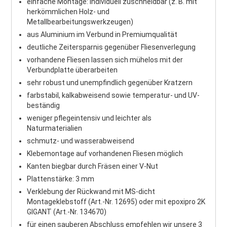
einfache Montage: individuell zuschneidbar (z. B. mit
herkömmlichen Holz- und
Metallbearbeitungswerkzeugen)
aus Aluminium im Verbund in Premiumqualität
deutliche Zeitersparnis gegenüber Fliesenverlegung
vorhandene Fliesen lassen sich mühelos mit der
Verbundplatte überarbeiten
sehr robust und unempfindlich gegenüber Kratzern
farbstabil, kalkabweisend sowie temperatur- und UV-
beständig
weniger pflegeintensiv und leichter als
Naturmaterialien
schmutz- und wasserabweisend
Klebemontage auf vorhandenen Fliesen möglich
Kanten biegbar durch Fräsen einer V-Nut
Plattenstärke: 3 mm
Verklebung der Rückwand mit MS-dicht
Montageklebstoff (Art.-Nr. 12695) oder mit epoxipro 2K
GIGANT (Art.-Nr. 134670)
für einen sauberen Abschluss empfehlen wir unsere 3