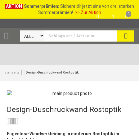
AKTION
Sommerprämien:
Sichere dir jetzt eine von drei starken
Sommerprämien!
>> Zur Aktion
0
SEAR
Startseite
Design-Duschrückwand Rostoptik
Design-Duschrückwand Rostoptik
Bewertung:
0
100
% of
Fugenlose Wandverkleidung in moderner Rostoptik im