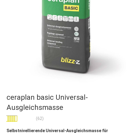
ceraplan basic Universal-
Ausgleichsmasse
Bewertung:
(62)
99
100
% of
Selbstnivellierende Universal-Ausgleichsmasse für