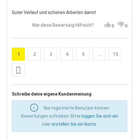
Guter Verlauf und schönes Arbeiten damit
War diese Bewertung hilfreich?
0
0
Seite
1
2
3
4
5
...
13
Sie lesen gerade die Seite
Seite
Seite
Seite
Seite
Seite
Weiter
Seite
Schreibe deine eigene Kundenmeinung
Nur registrierte Benutzer können
Bewertungen schreiben. Bitte
loggen Sie sich ein
oder
erstellen Sie ein Konto
.