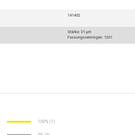
141402
Stärke: 31 µm
Fassungsvermögen: 120 l
e
100% (1)
e
0% (0)