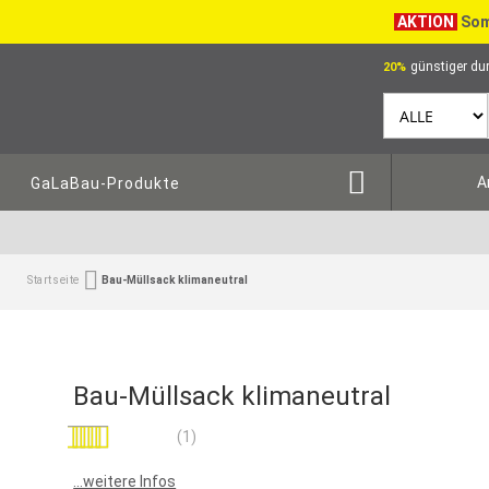
AKTION
Som
günstiger dur
20%
A
GaLaBau-Produkte
Startseite
Bau-Müllsack klimaneutral
Bau-Müllsack klimaneutral
Bewertung:
(1)
100
100
% of
...weitere Infos