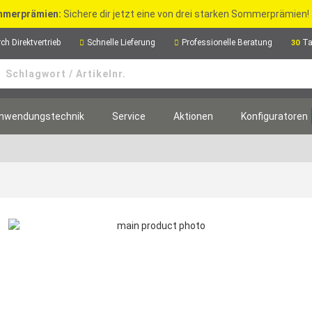
merprämien:
Sichere dir jetzt eine von drei starken Sommerprämien!
ch Direktvertrieb
Schnelle Lieferung
Professionelle Beratung
Ta
30
nwendungstechnik
Service
Aktionen
Konfiguratoren