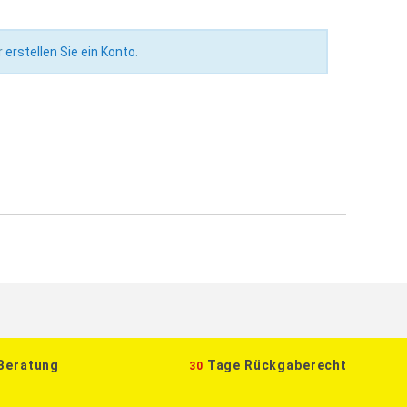
r
erstellen Sie ein Konto
.
 Beratung
Tage Rückgaberecht
30