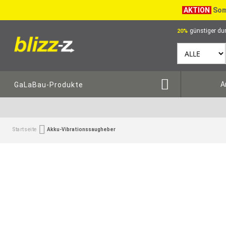
AKTION
Som
günstiger dur
20%
A
GaLaBau-Produkte
Startseite
Akku-Vibrationssaugheber