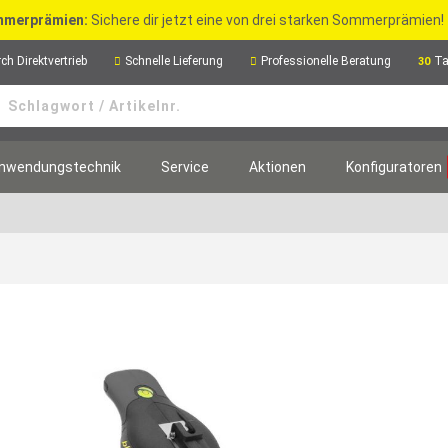
merprämien:
Sichere dir jetzt eine von drei starken Sommerprämien!
ch Direktvertrieb
Schnelle Lieferung
Professionelle Beratung
Ta
30
nwendungstechnik
Service
Aktionen
Konfiguratoren