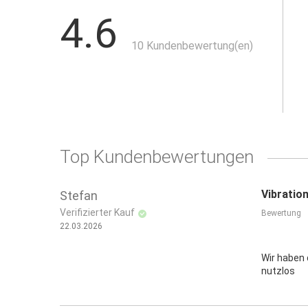
4.6
Technische Daten:
Akkukapazität: 2 Ah
10 Kundenbewertung(en)
Gewicht mit Akku: 1,5 kg
Tragkraft vertikal: 35 kg
Lieferumfang:
1 × Akku-Vibrationssaugheber
1 × Lithium-Akku
Top Kundenbewertungen
1 × Transportkoffer
1 × Ladegerät
Vibration
Stefan
Verifizierter Kauf
Bewertung
22.03.2026
Wir haben 
nutzlos