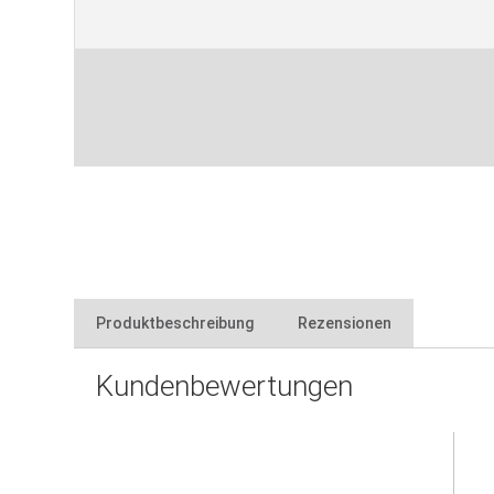
Produktbeschreibung
Rezensionen
Kundenbewertungen
perfekte Kombination aus Tragen und Rütteln für Mate
zum Verlegen und Tragen von Platten
Vibrationsfunktion für die hohlraumfreie Verlegung vo
mit Wasserwaage und Arbeitslicht
Saugfunktion: manuell