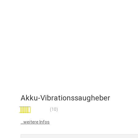
Akku-Vibrationssaugheber
Bewertung:
(10)
92
100
% of
...weitere Infos