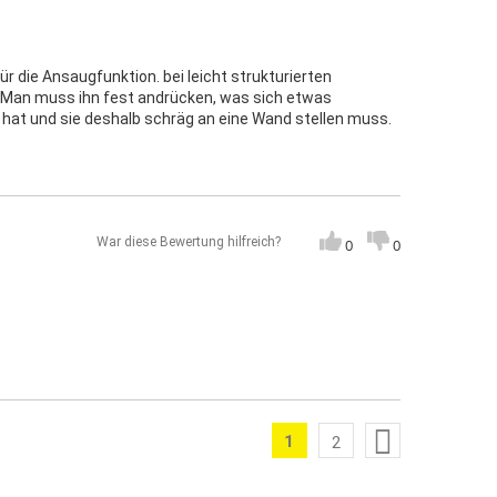
r die Ansaugfunktion. bei leicht strukturierten
. Man muss ihn fest andrücken, was sich etwas
 hat und sie deshalb schräg an eine Wand stellen muss.
War diese Bewertung hilfreich?
0
0
Seite
1
Weiter
Sie lesen gerade die Seite
2
Seite
Seite