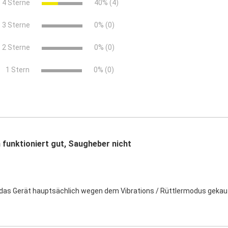
4 Sterne
40% (4)
3 Sterne
0% (0)
2 Sterne
0% (0)
x
1 Stern
0% (0)
 funktioniert gut, Saugheber nicht
das Gerät hauptsächlich wegen dem Vibrations / Rüttlermodus gekauft,