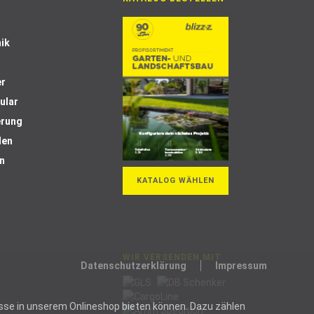
ik
er
ular
erung
len
n
KATALOG WÄHLEN
WIR VERSENDEN MIT
Datenschutzerklärung
Impressum
ozesse in unserem Onlineshop bieten können. Dazu zählen