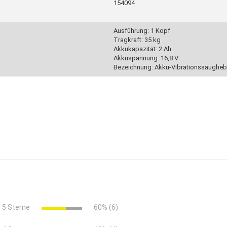
154094
Ausführung: 1 Kopf
Tragkraft: 35 kg
Akkukapazität: 2 Ah
Akkuspannung: 16,8 V
Bezeichnung: Akku-Vibrationssaugheb
rialien mit glatterer Oberfläche
n Fliesen und Platten
5 Sterne
60% (6)