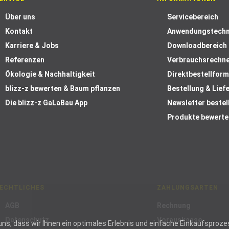
Über uns
Servicebereich
Kontakt
Anwendungstechn
Karriere & Jobs
Downloadbereich
Referenzen
Verbrauchsrechn
Ökologie & Nachhaltigkeit
Direktbestellform
blizz-z bewerten & Baum pflanzen
Bestellung & Lief
Die blizz-z GaLaBau App
Newsletter bestel
Produkte bewerte
ECHTLICHES
ZAHLUNGSARTEN
AGB
Rechnung
Datenschutz
Vorauskasse
ie uns, dass wir Ihnen ein optimales Erlebnis und einfache Einkaufspr